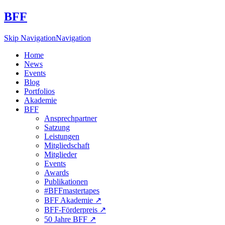
BFF
Skip Navigation
Navigation
Home
News
Events
Blog
Portfolios
Akademie
BFF
Ansprechpartner
Satzung
Leistungen
Mitgliedschaft
Mitglieder
Events
Awards
Publikationen
#BFFmastertapes
BFF Akademie ↗︎
BFF-Förderpreis ↗︎
50 Jahre BFF ↗︎