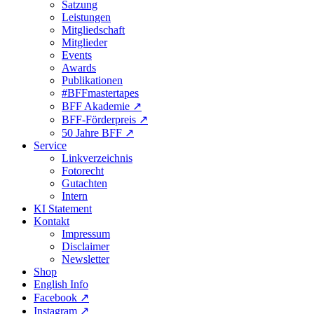
Satzung
Leistungen
Mitgliedschaft
Mitglieder
Events
Awards
Publikationen
#BFFmastertapes
BFF Akademie ↗︎
BFF-Förderpreis ↗︎
50 Jahre BFF ↗︎
Service
Linkverzeichnis
Fotorecht
Gutachten
Intern
KI Statement
Kontakt
Impressum
Disclaimer
Newsletter
Shop
English Info
Facebook ↗︎
Instagram ↗︎