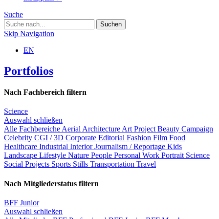
Suche
Skip Navigation
EN
Portfolios
Nach Fachbereich filtern
Science
Auswahl schließen
Alle Fachbereiche
Aerial
Architecture
Art Project
Beauty
Campaign
Celebrity
CGI / 3D
Corporate
Editorial
Fashion
Film
Food
Healthcare
Industrial
Interior
Journalism / Reportage
Kids
Landscape
Lifestyle
Nature
People
Personal Work
Portrait
Science
Social Projects
Sports
Stills
Transportation
Travel
Nach Mitgliederstatus filtern
BFF Junior
Auswahl schließen