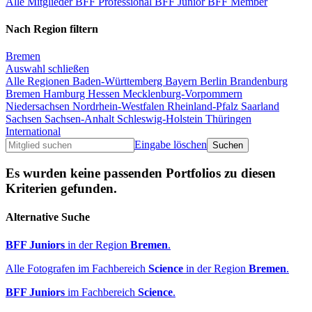
Alle Mitglieder
BFF Professional
BFF Junior
BFF Member
Nach Region filtern
Bremen
Auswahl schließen
Alle Regionen
Baden-Württemberg
Bayern
Berlin
Brandenburg
Bremen
Hamburg
Hessen
Mecklenburg-Vorpommern
Niedersachsen
Nordrhein-Westfalen
Rheinland-Pfalz
Saarland
Sachsen
Sachsen-Anhalt
Schleswig-Holstein
Thüringen
International
Eingabe löschen
Es wurden keine passenden Portfolios zu diesen
Kriterien gefunden.
Alternative Suche
BFF Juniors
in der Region
Bremen
.
Alle Fotografen im Fachbereich
Science
in der Region
Bremen
.
BFF Juniors
im Fachbereich
Science
.