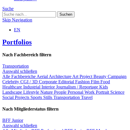
Suche
Skip Navigation
EN
Portfolios
Nach Fachbereich filtern
Transportation
Auswahl schließen
Alle Fachbereiche
Aerial
Architecture
Art Project
Beauty
Campaign
Celebrity
CGI / 3D
Corporate
Editorial
Fashion
Film
Food
Healthcare
Industrial
Interior
Journalism / Reportage
Kids
Landscape
Lifestyle
Nature
People
Personal Work
Portrait
Science
Social Projects
Sports
Stills
Transportation
Travel
Nach Mitgliederstatus filtern
BFF Junior
Auswahl schließen