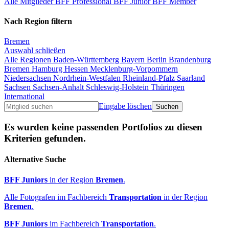
Alle Mitglieder
BFF Professional
BFF Junior
BFF Member
Nach Region filtern
Bremen
Auswahl schließen
Alle Regionen
Baden-Württemberg
Bayern
Berlin
Brandenburg
Bremen
Hamburg
Hessen
Mecklenburg-Vorpommern
Niedersachsen
Nordrhein-Westfalen
Rheinland-Pfalz
Saarland
Sachsen
Sachsen-Anhalt
Schleswig-Holstein
Thüringen
International
Eingabe löschen
Es wurden keine passenden Portfolios zu diesen
Kriterien gefunden.
Alternative Suche
BFF Juniors
in der Region
Bremen
.
Alle Fotografen im Fachbereich
Transportation
in der Region
Bremen
.
BFF Juniors
im Fachbereich
Transportation
.