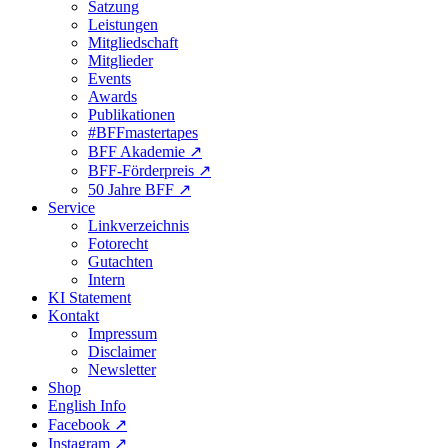
Satzung
Leistungen
Mitgliedschaft
Mitglieder
Events
Awards
Publikationen
#BFFmastertapes
BFF Akademie ↗︎
BFF-Förderpreis ↗︎
50 Jahre BFF ↗︎
Service
Linkverzeichnis
Fotorecht
Gutachten
Intern
KI Statement
Kontakt
Impressum
Disclaimer
Newsletter
Shop
English Info
Facebook ↗︎
Instagram ↗︎