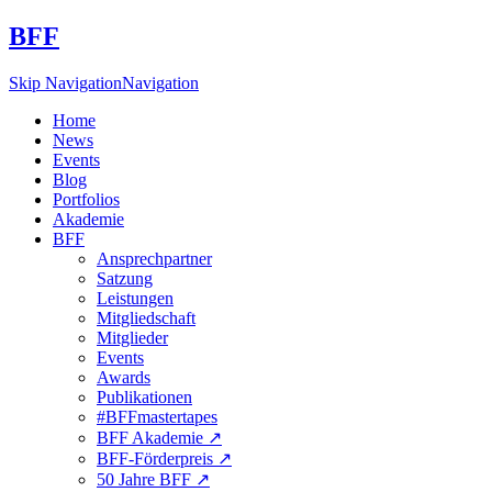
BFF
Skip Navigation
Navigation
Home
News
Events
Blog
Portfolios
Akademie
BFF
Ansprechpartner
Satzung
Leistungen
Mitgliedschaft
Mitglieder
Events
Awards
Publikationen
#BFFmastertapes
BFF Akademie ↗︎
BFF-Förderpreis ↗︎
50 Jahre BFF ↗︎