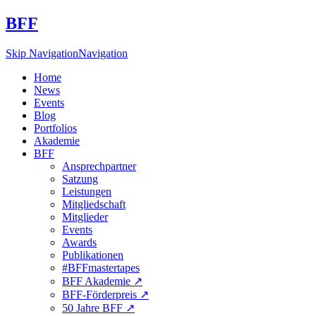
BFF
Skip Navigation
Navigation
Home
News
Events
Blog
Portfolios
Akademie
BFF
Ansprechpartner
Satzung
Leistungen
Mitgliedschaft
Mitglieder
Events
Awards
Publikationen
#BFFmastertapes
BFF Akademie ↗︎
BFF-Förderpreis ↗︎
50 Jahre BFF ↗︎