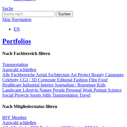
Suche
Skip Navigation
EN
Portfolios
Nach Fachbereich filtern
Transportation
Auswahl schließen
Alle Fachbereiche
Aerial
Architecture
Art Project
Beauty
Campaign
Celebrity
CGI / 3D
Corporate
Editorial
Fashion
Film
Food
Healthcare
Industrial
Interior
Journalism / Reportage
Kids
Landscape
Lifestyle
Nature
People
Personal Work
Portrait
Science
Social Projects
Sports
Stills
Transportation
Travel
Nach Mitgliederstatus filtern
BFF Member
Auswahl schließen