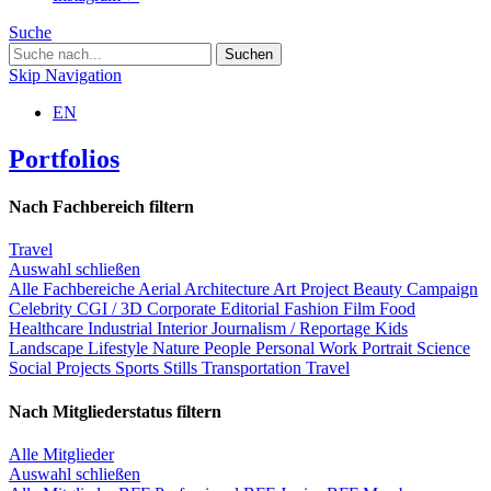
Suche
Skip Navigation
EN
Portfolios
Nach Fachbereich filtern
Travel
Auswahl schließen
Alle Fachbereiche
Aerial
Architecture
Art Project
Beauty
Campaign
Celebrity
CGI / 3D
Corporate
Editorial
Fashion
Film
Food
Healthcare
Industrial
Interior
Journalism / Reportage
Kids
Landscape
Lifestyle
Nature
People
Personal Work
Portrait
Science
Social Projects
Sports
Stills
Transportation
Travel
Nach Mitgliederstatus filtern
Alle Mitglieder
Auswahl schließen