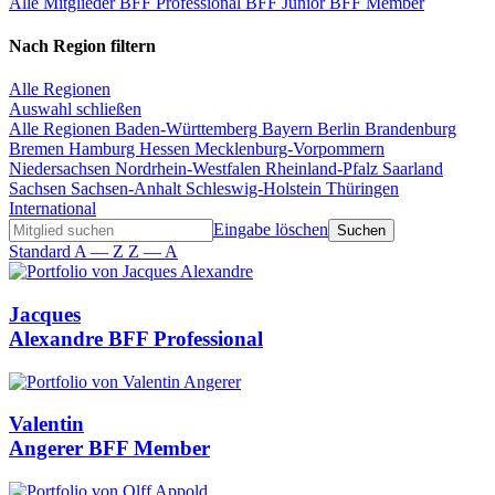
Alle Mitglieder
BFF Professional
BFF Junior
BFF Member
Nach Region filtern
Alle Regionen
Auswahl schließen
Alle Regionen
Baden-Württemberg
Bayern
Berlin
Brandenburg
Bremen
Hamburg
Hessen
Mecklenburg-Vorpommern
Niedersachsen
Nordrhein-Westfalen
Rheinland-Pfalz
Saarland
Sachsen
Sachsen-Anhalt
Schleswig-Holstein
Thüringen
International
Eingabe löschen
Standard
A — Z
Z — A
Jacques
Alexandre
BFF Professional
Valentin
Angerer
BFF Member