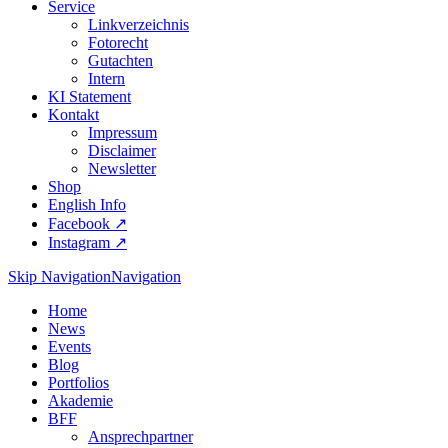
Service
Linkverzeichnis
Fotorecht
Gutachten
Intern
KI Statement
Kontakt
Impressum
Disclaimer
Newsletter
Shop
English Info
Facebook ↗︎
Instagram ↗︎
Skip Navigation
Navigation
Home
News
Events
Blog
Portfolios
Akademie
BFF
Ansprechpartner