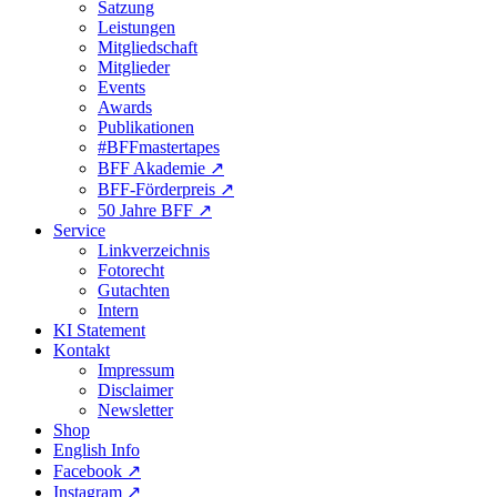
Satzung
Leistungen
Mitgliedschaft
Mitglieder
Events
Awards
Publikationen
#BFFmastertapes
BFF Akademie ↗︎
BFF-Förderpreis ↗︎
50 Jahre BFF ↗︎
Service
Linkverzeichnis
Fotorecht
Gutachten
Intern
KI Statement
Kontakt
Impressum
Disclaimer
Newsletter
Shop
English Info
Facebook ↗︎
Instagram ↗︎