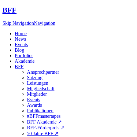
BFF
Skip Navigation
Navigation
Home
News
Events
Blog
Portfolios
Akademie
BFF
Ansprechpartner
Satzung
Leistungen
Mitgliedschaft
Mitglieder
Events
Awards
Publikationen
#BFFmastertapes
BFF Akademie ↗︎
BFF-Förderpreis ↗︎
50 Jahre BFF ↗︎