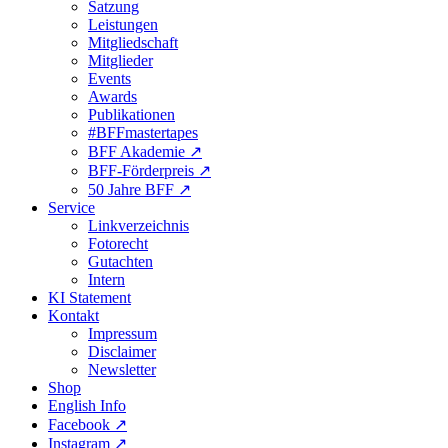
Satzung
Leistungen
Mitgliedschaft
Mitglieder
Events
Awards
Publikationen
#BFFmastertapes
BFF Akademie ↗︎
BFF-Förderpreis ↗︎
50 Jahre BFF ↗︎
Service
Linkverzeichnis
Fotorecht
Gutachten
Intern
KI Statement
Kontakt
Impressum
Disclaimer
Newsletter
Shop
English Info
Facebook ↗︎
Instagram ↗︎