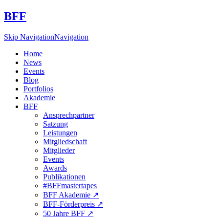
BFF
Skip Navigation
Navigation
Home
News
Events
Blog
Portfolios
Akademie
BFF
Ansprechpartner
Satzung
Leistungen
Mitgliedschaft
Mitglieder
Events
Awards
Publikationen
#BFFmastertapes
BFF Akademie ↗︎
BFF-Förderpreis ↗︎
50 Jahre BFF ↗︎