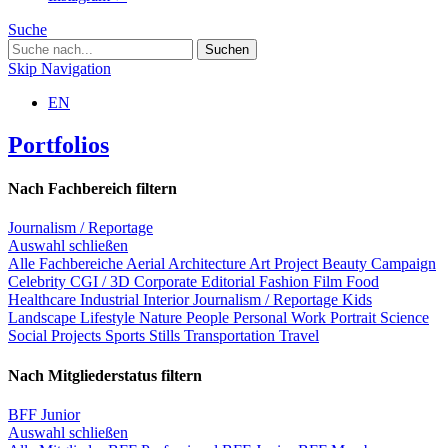
Suche
Skip Navigation
EN
Portfolios
Nach Fachbereich filtern
Journalism / Reportage
Auswahl schließen
Alle Fachbereiche
Aerial
Architecture
Art Project
Beauty
Campaign
Celebrity
CGI / 3D
Corporate
Editorial
Fashion
Film
Food
Healthcare
Industrial
Interior
Journalism / Reportage
Kids
Landscape
Lifestyle
Nature
People
Personal Work
Portrait
Science
Social Projects
Sports
Stills
Transportation
Travel
Nach Mitgliederstatus filtern
BFF Junior
Auswahl schließen