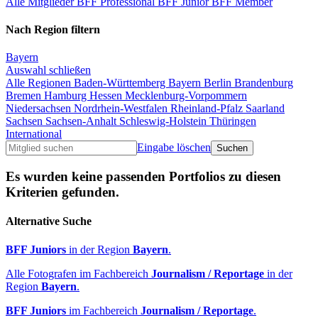
Alle Mitglieder
BFF Professional
BFF Junior
BFF Member
Nach Region filtern
Bayern
Auswahl schließen
Alle Regionen
Baden-Württemberg
Bayern
Berlin
Brandenburg
Bremen
Hamburg
Hessen
Mecklenburg-Vorpommern
Niedersachsen
Nordrhein-Westfalen
Rheinland-Pfalz
Saarland
Sachsen
Sachsen-Anhalt
Schleswig-Holstein
Thüringen
International
Eingabe löschen
Es wurden keine passenden Portfolios zu diesen
Kriterien gefunden.
Alternative Suche
BFF Juniors
in der Region
Bayern
.
Alle Fotografen im Fachbereich
Journalism / Reportage
in der
Region
Bayern
.
BFF Juniors
im Fachbereich
Journalism / Reportage
.