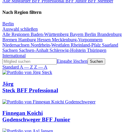
Alle Mitglieder
BFF Professional
BFF Junior
BFF Member
Nach Region filtern
Berlin
Auswahl schließen
Alle Regionen
Baden-Württemberg
Bayern
Berlin
Brandenburg
Bremen
Hamburg
Hessen
Mecklenburg-Vorpommern
Niedersachsen
Nordrhein-Westfalen
Rheinland-Pfalz
Saarland
Sachsen
Sachsen-Anhalt
Schleswig-Holstein
Thüringen
International
Eingabe löschen
Standard
A — Z
Z — A
Jörg
Steck
BFF Professional
Finnegan Koichi
Godenschweger
BFF Junior