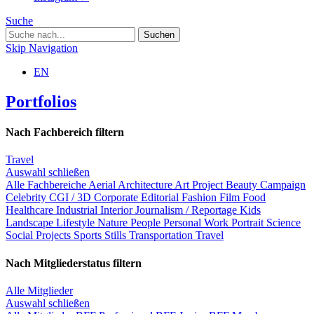
Suche
Skip Navigation
EN
Portfolios
Nach Fachbereich filtern
Travel
Auswahl schließen
Alle Fachbereiche
Aerial
Architecture
Art Project
Beauty
Campaign
Celebrity
CGI / 3D
Corporate
Editorial
Fashion
Film
Food
Healthcare
Industrial
Interior
Journalism / Reportage
Kids
Landscape
Lifestyle
Nature
People
Personal Work
Portrait
Science
Social Projects
Sports
Stills
Transportation
Travel
Nach Mitgliederstatus filtern
Alle Mitglieder
Auswahl schließen