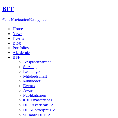
BFF
Skip Navigation
Navigation
Home
News
Events
Blog
Portfolios
Akademie
BFF
Ansprechpartner
Satzung
Leistungen
Mitgliedschaft
Mitglieder
Events
Awards
Publikationen
#BFFmastertapes
BFF Akademie ↗︎
BFF-Förderpreis ↗︎
50 Jahre BFF ↗︎