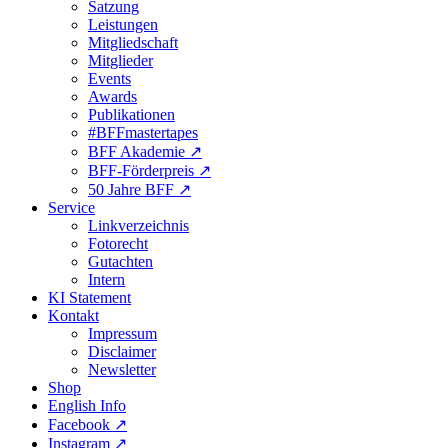
Satzung
Leistungen
Mitgliedschaft
Mitglieder
Events
Awards
Publikationen
#BFFmastertapes
BFF Akademie ↗︎
BFF-Förderpreis ↗︎
50 Jahre BFF ↗︎
Service
Linkverzeichnis
Fotorecht
Gutachten
Intern
KI Statement
Kontakt
Impressum
Disclaimer
Newsletter
Shop
English Info
Facebook ↗︎
Instagram ↗︎