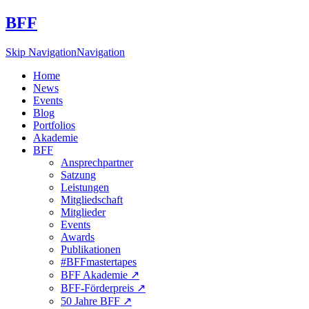
BFF
Skip Navigation
Navigation
Home
News
Events
Blog
Portfolios
Akademie
BFF
Ansprechpartner
Satzung
Leistungen
Mitgliedschaft
Mitglieder
Events
Awards
Publikationen
#BFFmastertapes
BFF Akademie ↗︎
BFF-Förderpreis ↗︎
50 Jahre BFF ↗︎