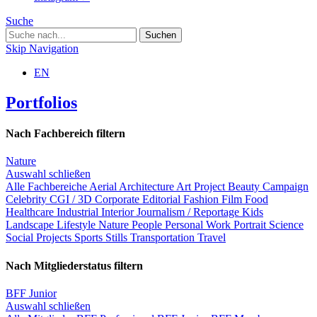
Suche
Skip Navigation
EN
Portfolios
Nach Fachbereich filtern
Nature
Auswahl schließen
Alle Fachbereiche
Aerial
Architecture
Art Project
Beauty
Campaign
Celebrity
CGI / 3D
Corporate
Editorial
Fashion
Film
Food
Healthcare
Industrial
Interior
Journalism / Reportage
Kids
Landscape
Lifestyle
Nature
People
Personal Work
Portrait
Science
Social Projects
Sports
Stills
Transportation
Travel
Nach Mitgliederstatus filtern
BFF Junior
Auswahl schließen