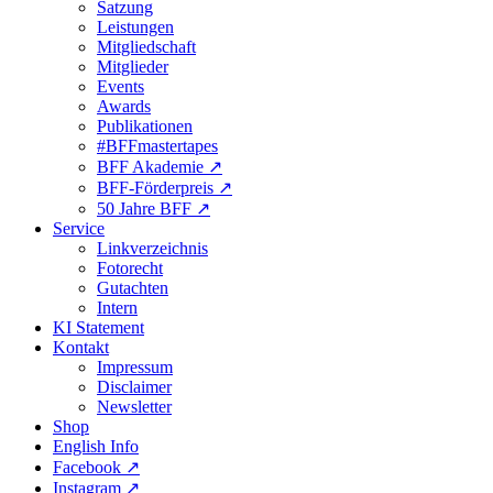
Satzung
Leistungen
Mitgliedschaft
Mitglieder
Events
Awards
Publikationen
#BFFmastertapes
BFF Akademie ↗︎
BFF-Förderpreis ↗︎
50 Jahre BFF ↗︎
Service
Linkverzeichnis
Fotorecht
Gutachten
Intern
KI Statement
Kontakt
Impressum
Disclaimer
Newsletter
Shop
English Info
Facebook ↗︎
Instagram ↗︎