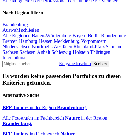
Alle Mitglieder
BFF Professional
BFF Junior
BFF Member
Nach Region filtern
Brandenburg
Auswahl schließen
Alle Regionen
Baden-Württemberg
Bayern
Berlin
Brandenburg
Bremen
Hamburg
Hessen
Mecklenburg-Vorpommern
Niedersachsen
Nordrhein-Westfalen
Rheinland-Pfalz
Saarland
Sachsen
Sachsen-Anhalt
Schleswig-Holstein
Thüringen
International
Eingabe löschen
Es wurden keine passenden Portfolios zu diesen
Kriterien gefunden.
Alternative Suche
BFF Juniors
in der Region
Brandenburg
.
Alle Fotografen im Fachbereich
Nature
in der Region
Brandenburg
.
BFF Juniors
im Fachbereich
Nature
.