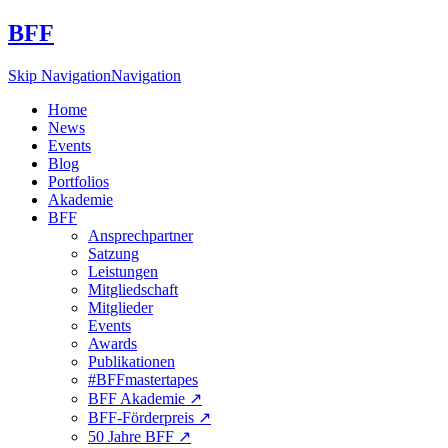
BFF
Skip Navigation
Navigation
Home
News
Events
Blog
Portfolios
Akademie
BFF
Ansprechpartner
Satzung
Leistungen
Mitgliedschaft
Mitglieder
Events
Awards
Publikationen
#BFFmastertapes
BFF Akademie ↗︎
BFF-Förderpreis ↗︎
50 Jahre BFF ↗︎