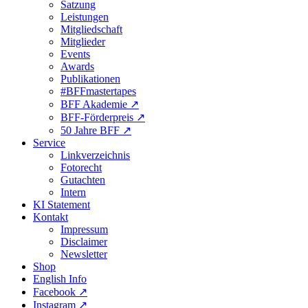
Satzung
Leistungen
Mitgliedschaft
Mitglieder
Events
Awards
Publikationen
#BFFmastertapes
BFF Akademie ↗︎
BFF-Förderpreis ↗︎
50 Jahre BFF ↗︎
Service
Linkverzeichnis
Fotorecht
Gutachten
Intern
KI Statement
Kontakt
Impressum
Disclaimer
Newsletter
Shop
English Info
Facebook ↗︎
Instagram ↗︎