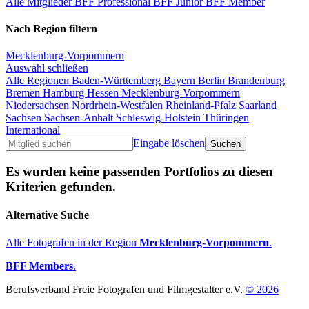
Alle Mitglieder
BFF Professional
BFF Junior
BFF Member
Nach Region filtern
Mecklenburg-Vorpommern
Auswahl schließen
Alle Regionen
Baden-Württemberg
Bayern
Berlin
Brandenburg
Bremen
Hamburg
Hessen
Mecklenburg-Vorpommern
Niedersachsen
Nordrhein-Westfalen
Rheinland-Pfalz
Saarland
Sachsen
Sachsen-Anhalt
Schleswig-Holstein
Thüringen
International
Eingabe löschen
Es wurden keine passenden Portfolios zu diesen
Kriterien gefunden.
Alternative Suche
Alle Fotografen in der Region
Mecklenburg-Vorpommern
.
BFF Members
.
Berufsverband Freie Fotografen und Filmgestalter e.V.
© 2026