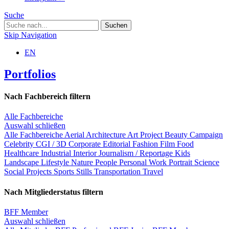
Suche
Skip Navigation
EN
Portfolios
Nach Fachbereich filtern
Alle Fachbereiche
Auswahl schließen
Alle Fachbereiche
Aerial
Architecture
Art Project
Beauty
Campaign
Celebrity
CGI / 3D
Corporate
Editorial
Fashion
Film
Food
Healthcare
Industrial
Interior
Journalism / Reportage
Kids
Landscape
Lifestyle
Nature
People
Personal Work
Portrait
Science
Social Projects
Sports
Stills
Transportation
Travel
Nach Mitgliederstatus filtern
BFF Member
Auswahl schließen