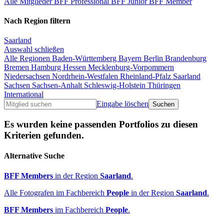
Alle Mitglieder
BFF Professional
BFF Junior
BFF Member
Nach Region filtern
Saarland
Auswahl schließen
Alle Regionen
Baden-Württemberg
Bayern
Berlin
Brandenburg
Bremen
Hamburg
Hessen
Mecklenburg-Vorpommern
Niedersachsen
Nordrhein-Westfalen
Rheinland-Pfalz
Saarland
Sachsen
Sachsen-Anhalt
Schleswig-Holstein
Thüringen
International
Eingabe löschen
Es wurden keine passenden Portfolios zu diesen
Kriterien gefunden.
Alternative Suche
BFF Members
in der Region
Saarland
.
Alle Fotografen im Fachbereich
People
in der Region
Saarland
.
BFF Members
im Fachbereich
People
.