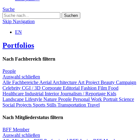
Suche
Skip Navigation
EN
Portfolios
Nach Fachbereich filtern
People
Auswahl schließen
Alle Fachbereiche
Aerial
Architecture
Art Project
Beauty
Campaign
Celebrity
CGI / 3D
Corporate
Editorial
Fashion
Film
Food
Healthcare
Industrial
Interior
Journalism / Reportage
Kids
Landscape
Lifestyle
Nature
People
Personal Work
Portrait
Science
Social Projects
Sports
Stills
Transportation
Travel
Nach Mitgliederstatus filtern
BFF Member
Auswahl schließen