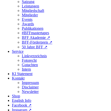
Satzung
Leistungen
Mitgliedschaft
Mitglieder
Events
Awards
Publikationen
#BFFmastertapes
BFF Akademie ↗︎
BFF-Förderpreis ↗︎
50 Jahre BFF ↗︎
Service
Linkverzeichnis
Fotorecht
Gutachten
Intern
KI Statement
Kontakt
Impressum
Disclaimer
Newsletter
Shop
English Info
Facebook ↗︎
Instagram ↗︎