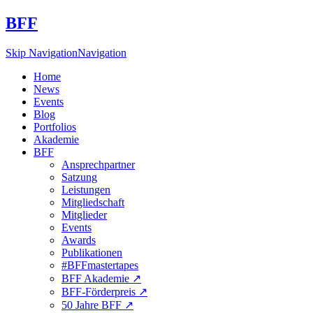
BFF
Skip Navigation
Navigation
Home
News
Events
Blog
Portfolios
Akademie
BFF
Ansprechpartner
Satzung
Leistungen
Mitgliedschaft
Mitglieder
Events
Awards
Publikationen
#BFFmastertapes
BFF Akademie ↗︎
BFF-Förderpreis ↗︎
50 Jahre BFF ↗︎