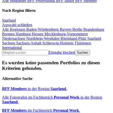
Alle Mitglieder
BFF Professional
BFF Junior
BFF Member
Nach Region filtern
Saarland
Auswahl schließen
Alle Regionen
Baden-Württemberg
Bayern
Berlin
Brandenburg
Bremen
Hamburg
Hessen
Mecklenburg-Vorpommern
Niedersachsen
Nordrhein-Westfalen
Rheinland-Pfalz
Saarland
Sachsen
Sachsen-Anhalt
Schleswig-Holstein
Thüringen
International
Eingabe löschen
Es wurden keine passenden Portfolios zu diesen
Kriterien gefunden.
Alternative Suche
BFF Members
in der Region
Saarland
.
Alle Fotografen im Fachbereich
Personal Work
in der Region
Saarland
.
BFF Members
im Fachbereich
Personal Work
.