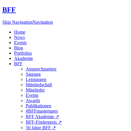
BFF
Skip Navigation
Navigation
Home
News
Events
Blog
Portfolios
Akademie
BFF
Ansprechpartner
Satzung
Leistungen
Mitgliedschaft
Mitglieder
Events
Awards
Publikationen
#BFFmastertapes
BFF Akademie ↗︎
BFF-Förderpreis ↗︎
50 Jahre BFF ↗︎