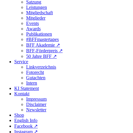
Satzung
Leistungen
Mitgliedschaft
Mitglieder
Events
Awards
Publikationen
#BFFmastertapes
BFF Akademie ↗︎
BFF-Förderpreis ↗︎
50 Jahre BFF ↗︎
Service
Linkverzeichnis
Fotorecht
Gutachten
Intern
KI Statement
Kontakt
Impressum
Disclaimer
Newsletter
Shop
English Info
Facebook ↗︎
Instagram ↗︎