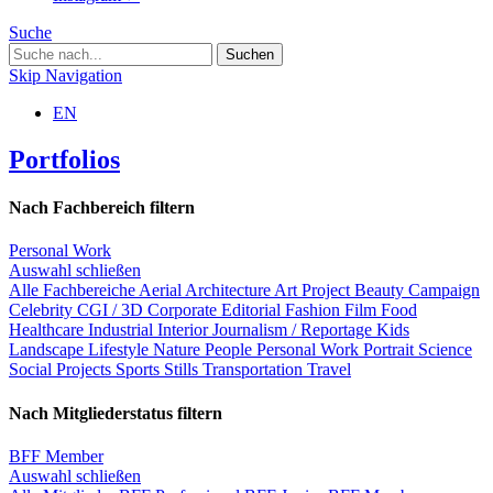
Suche
Skip Navigation
EN
Portfolios
Nach Fachbereich filtern
Personal Work
Auswahl schließen
Alle Fachbereiche
Aerial
Architecture
Art Project
Beauty
Campaign
Celebrity
CGI / 3D
Corporate
Editorial
Fashion
Film
Food
Healthcare
Industrial
Interior
Journalism / Reportage
Kids
Landscape
Lifestyle
Nature
People
Personal Work
Portrait
Science
Social Projects
Sports
Stills
Transportation
Travel
Nach Mitgliederstatus filtern
BFF Member
Auswahl schließen