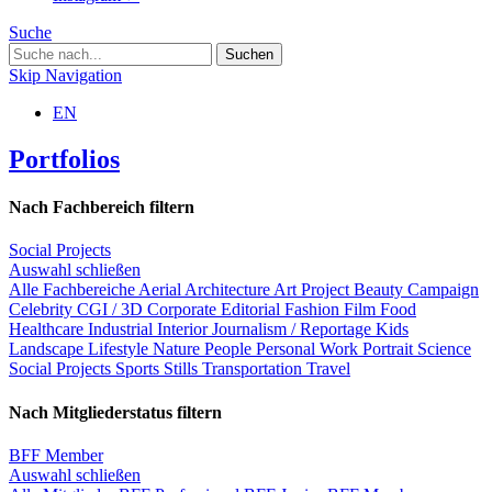
Suche
Skip Navigation
EN
Portfolios
Nach Fachbereich filtern
Social Projects
Auswahl schließen
Alle Fachbereiche
Aerial
Architecture
Art Project
Beauty
Campaign
Celebrity
CGI / 3D
Corporate
Editorial
Fashion
Film
Food
Healthcare
Industrial
Interior
Journalism / Reportage
Kids
Landscape
Lifestyle
Nature
People
Personal Work
Portrait
Science
Social Projects
Sports
Stills
Transportation
Travel
Nach Mitgliederstatus filtern
BFF Member
Auswahl schließen