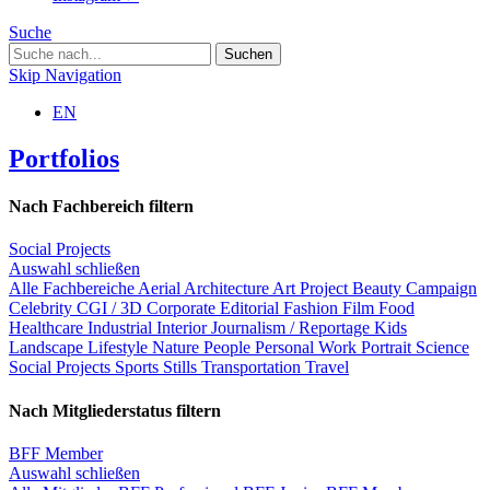
Suche
Skip Navigation
EN
Portfolios
Nach Fachbereich filtern
Social Projects
Auswahl schließen
Alle Fachbereiche
Aerial
Architecture
Art Project
Beauty
Campaign
Celebrity
CGI / 3D
Corporate
Editorial
Fashion
Film
Food
Healthcare
Industrial
Interior
Journalism / Reportage
Kids
Landscape
Lifestyle
Nature
People
Personal Work
Portrait
Science
Social Projects
Sports
Stills
Transportation
Travel
Nach Mitgliederstatus filtern
BFF Member
Auswahl schließen