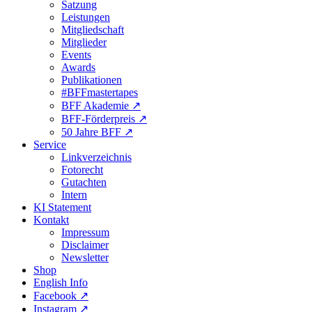
Satzung
Leistungen
Mitgliedschaft
Mitglieder
Events
Awards
Publikationen
#BFFmastertapes
BFF Akademie ↗︎
BFF-Förderpreis ↗︎
50 Jahre BFF ↗︎
Service
Linkverzeichnis
Fotorecht
Gutachten
Intern
KI Statement
Kontakt
Impressum
Disclaimer
Newsletter
Shop
English Info
Facebook ↗︎
Instagram ↗︎