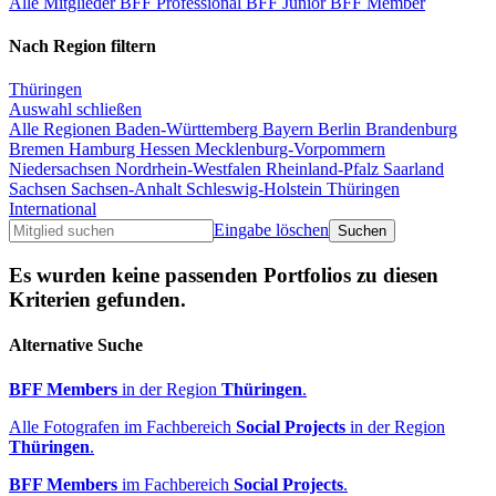
Alle Mitglieder
BFF Professional
BFF Junior
BFF Member
Nach Region filtern
Thüringen
Auswahl schließen
Alle Regionen
Baden-Württemberg
Bayern
Berlin
Brandenburg
Bremen
Hamburg
Hessen
Mecklenburg-Vorpommern
Niedersachsen
Nordrhein-Westfalen
Rheinland-Pfalz
Saarland
Sachsen
Sachsen-Anhalt
Schleswig-Holstein
Thüringen
International
Eingabe löschen
Es wurden keine passenden Portfolios zu diesen
Kriterien gefunden.
Alternative Suche
BFF Members
in der Region
Thüringen
.
Alle Fotografen im Fachbereich
Social Projects
in der Region
Thüringen
.
BFF Members
im Fachbereich
Social Projects
.