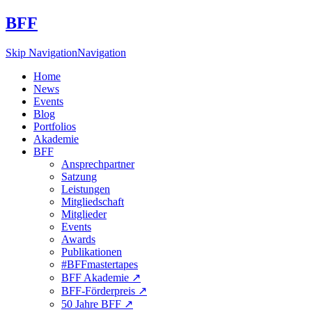
BFF
Skip Navigation
Navigation
Home
News
Events
Blog
Portfolios
Akademie
BFF
Ansprechpartner
Satzung
Leistungen
Mitgliedschaft
Mitglieder
Events
Awards
Publikationen
#BFFmastertapes
BFF Akademie ↗︎
BFF-Förderpreis ↗︎
50 Jahre BFF ↗︎