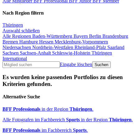
Alle Mitglieder
BFF Professional
BFF Junior
BFF Member
Nach Region filtern
Thüringen
Auswahl schließen
Alle Regionen
Baden-Württemberg
Bayern
Berlin
Brandenburg
Bremen
Hamburg
Hessen
Mecklenburg-Vorpommern
Niedersachsen
Nordrhein-Westfalen
Rheinland-Pfalz
Saarland
Sachsen
Sachsen-Anhalt
Schleswig-Holstein
Thüringen
International
Eingabe löschen
Es wurden keine passenden Portfolios zu diesen
Kriterien gefunden.
Alternative Suche
BFF Professionals
in der Region
Thüringen
.
Alle Fotografen im Fachbereich
Sports
in der Region
Thüringen
.
BFF Professionals
im Fachbereich
Sports
.