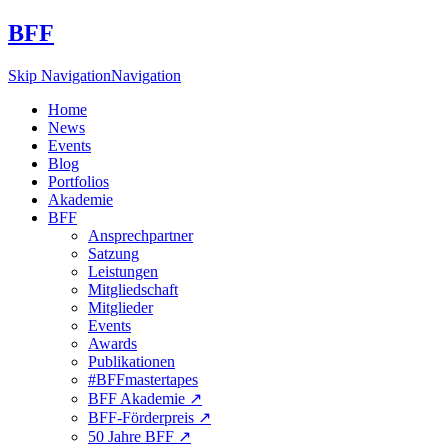
BFF
Skip Navigation
Navigation
Home
News
Events
Blog
Portfolios
Akademie
BFF
Ansprechpartner
Satzung
Leistungen
Mitgliedschaft
Mitglieder
Events
Awards
Publikationen
#BFFmastertapes
BFF Akademie ↗︎
BFF-Förderpreis ↗︎
50 Jahre BFF ↗︎