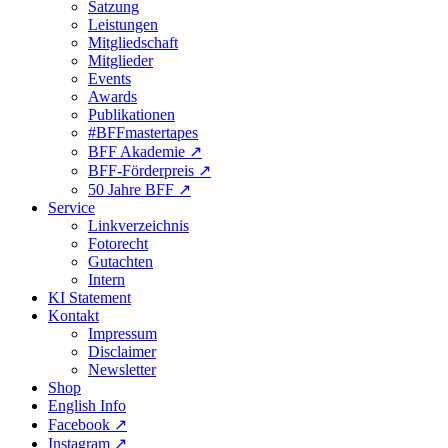
Satzung
Leistungen
Mitgliedschaft
Mitglieder
Events
Awards
Publikationen
#BFFmastertapes
BFF Akademie ↗︎
BFF-Förderpreis ↗︎
50 Jahre BFF ↗︎
Service
Linkverzeichnis
Fotorecht
Gutachten
Intern
KI Statement
Kontakt
Impressum
Disclaimer
Newsletter
Shop
English Info
Facebook ↗︎
Instagram ↗︎