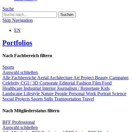
Suche
Skip Navigation
EN
Portfolios
Nach Fachbereich filtern
Sports
Auswahl schließen
Alle Fachbereiche
Aerial
Architecture
Art Project
Beauty
Campaign
Celebrity
CGI / 3D
Corporate
Editorial
Fashion
Film
Food
Healthcare
Industrial
Interior
Journalism / Reportage
Kids
Landscape
Lifestyle
Nature
People
Personal Work
Portrait
Science
Social Projects
Sports
Stills
Transportation
Travel
Nach Mitgliederstatus filtern
BFF Professional
Auswahl schließen