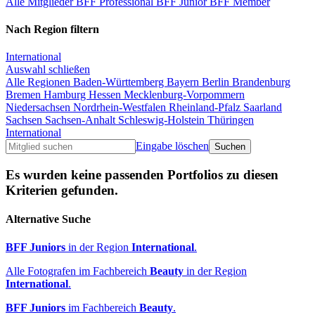
Alle Mitglieder
BFF Professional
BFF Junior
BFF Member
Nach Region filtern
International
Auswahl schließen
Alle Regionen
Baden-Württemberg
Bayern
Berlin
Brandenburg
Bremen
Hamburg
Hessen
Mecklenburg-Vorpommern
Niedersachsen
Nordrhein-Westfalen
Rheinland-Pfalz
Saarland
Sachsen
Sachsen-Anhalt
Schleswig-Holstein
Thüringen
International
Eingabe löschen
Es wurden keine passenden Portfolios zu diesen
Kriterien gefunden.
Alternative Suche
BFF Juniors
in der Region
International
.
Alle Fotografen im Fachbereich
Beauty
in der Region
International
.
BFF Juniors
im Fachbereich
Beauty
.