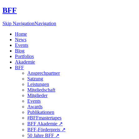
BFF
Skip Navigation
Navigation
Home
News
Events
Blog
Portfolios
Akademie
BFF
Ansprechpartner
Satzung
Leistungen
Mitgliedschaft
Mitglieder
Events
Awards
Publikationen
#BFFmastertapes
BFF Akademie ↗︎
BFF-Förderpreis ↗︎
50 Jahre BFF ↗︎