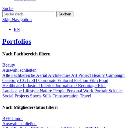
Suche
Skip Navigation
EN
Portfolios
Nach Fachbereich filtern
Beauty
Auswahl schließen
Alle Fachbereiche
Aerial
Architecture
Art Project
Beauty
Campaign
Celebrity
CGI / 3D
Corporate
Editorial
Fashion
Film
Food
Healthcare
Industrial
Interior
Journalism / Reportage
Kids
Landscape
Lifestyle
Nature
People
Personal Work
Portrait
Science
Social Projects
Sports
Stills
Transportation
Travel
Nach Mitgliederstatus filtern
BFF Junior
Auswahl schließen