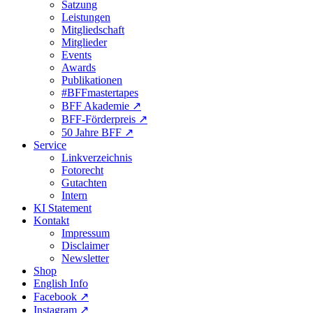
Satzung
Leistungen
Mitgliedschaft
Mitglieder
Events
Awards
Publikationen
#BFFmastertapes
BFF Akademie ↗︎
BFF-Förderpreis ↗︎
50 Jahre BFF ↗︎
Service
Linkverzeichnis
Fotorecht
Gutachten
Intern
KI Statement
Kontakt
Impressum
Disclaimer
Newsletter
Shop
English Info
Facebook ↗︎
Instagram ↗︎