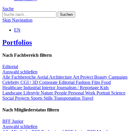
Suche
Skip Navigation
EN
Portfolios
Nach Fachbereich filtern
Editorial
Auswahl schließen
Alle Fachbereiche
Aerial
Architecture
Art Project
Beauty
Campaign
Celebrity
CGI / 3D
Corporate
Editorial
Fashion
Film
Food
Healthcare
Industrial
Interior
Journalism / Reportage
Kids
Landscape
Lifestyle
Nature
People
Personal Work
Portrait
Science
Social Projects
Sports
Stills
Transportation
Travel
Nach Mitgliederstatus filtern
BFF Junior
Auswahl schließen