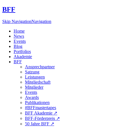
BFF
Skip Navigation
Navigation
Home
News
Events
Blog
Portfolios
Akademie
BFF
Ansprechpartner
Satzung
Leistungen
Mitgliedschaft
Mitglieder
Events
Awards
Publikationen
#BFFmastertapes
BFF Akademie ↗︎
BFF-Förderpreis ↗︎
50 Jahre BFF ↗︎