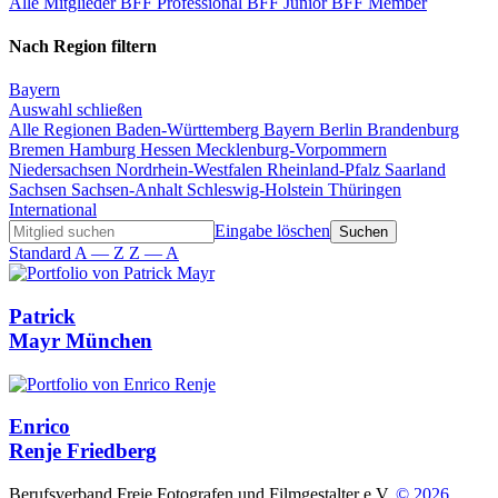
Alle Mitglieder
BFF Professional
BFF Junior
BFF Member
Nach Region filtern
Bayern
Auswahl schließen
Alle Regionen
Baden-Württemberg
Bayern
Berlin
Brandenburg
Bremen
Hamburg
Hessen
Mecklenburg-Vorpommern
Niedersachsen
Nordrhein-Westfalen
Rheinland-Pfalz
Saarland
Sachsen
Sachsen-Anhalt
Schleswig-Holstein
Thüringen
International
Eingabe löschen
Standard
A — Z
Z — A
Patrick
Mayr
München
Enrico
Renje
Friedberg
Berufsverband Freie Fotografen und Filmgestalter e.V.
© 2026