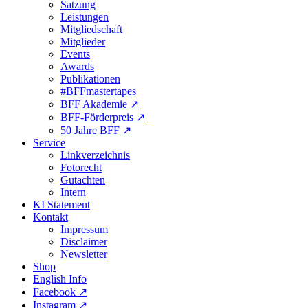
Satzung
Leistungen
Mitgliedschaft
Mitglieder
Events
Awards
Publikationen
#BFFmastertapes
BFF Akademie ↗︎
BFF-Förderpreis ↗︎
50 Jahre BFF ↗︎
Service
Linkverzeichnis
Fotorecht
Gutachten
Intern
KI Statement
Kontakt
Impressum
Disclaimer
Newsletter
Shop
English Info
Facebook ↗︎
Instagram ↗︎