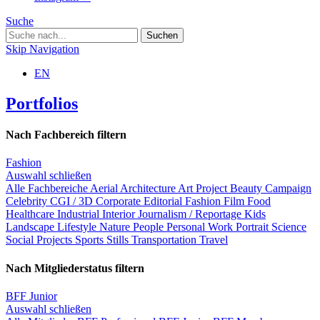
Suche
Skip Navigation
EN
Portfolios
Nach Fachbereich filtern
Fashion
Auswahl schließen
Alle Fachbereiche
Aerial
Architecture
Art Project
Beauty
Campaign
Celebrity
CGI / 3D
Corporate
Editorial
Fashion
Film
Food
Healthcare
Industrial
Interior
Journalism / Reportage
Kids
Landscape
Lifestyle
Nature
People
Personal Work
Portrait
Science
Social Projects
Sports
Stills
Transportation
Travel
Nach Mitgliederstatus filtern
BFF Junior
Auswahl schließen