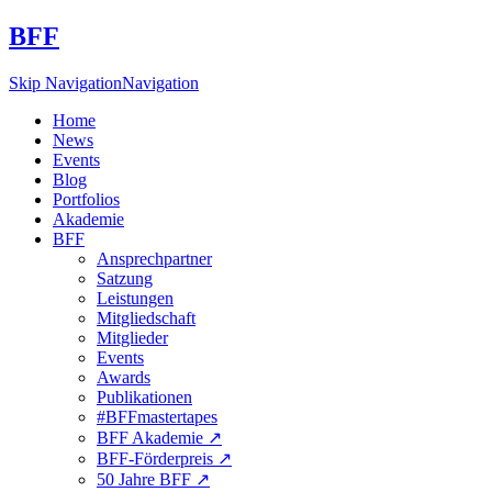
BFF
Skip Navigation
Navigation
Home
News
Events
Blog
Portfolios
Akademie
BFF
Ansprechpartner
Satzung
Leistungen
Mitgliedschaft
Mitglieder
Events
Awards
Publikationen
#BFFmastertapes
BFF Akademie ↗︎
BFF-Förderpreis ↗︎
50 Jahre BFF ↗︎