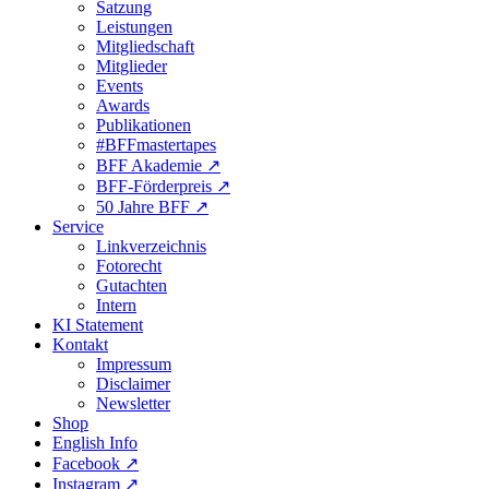
Satzung
Leistungen
Mitgliedschaft
Mitglieder
Events
Awards
Publikationen
#BFFmastertapes
BFF Akademie ↗︎
BFF-Förderpreis ↗︎
50 Jahre BFF ↗︎
Service
Linkverzeichnis
Fotorecht
Gutachten
Intern
KI Statement
Kontakt
Impressum
Disclaimer
Newsletter
Shop
English Info
Facebook ↗︎
Instagram ↗︎