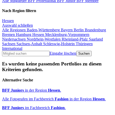
Alle Mitglieder
BFF Professional
BFF Junior
BFF Member
Nach Region filtern
Hessen
Auswahl schließen
Alle Regionen
Baden-Württemberg
Bayern
Berlin
Brandenburg
Bremen
Hamburg
Hessen
Mecklenburg-Vorpommern
Niedersachsen
Nordrhein-Westfalen
Rheinland-Pfalz
Saarland
Sachsen
Sachsen-Anhalt
Schleswig-Holstein
Thüringen
International
Eingabe löschen
Es wurden keine passenden Portfolios zu diesen
Kriterien gefunden.
Alternative Suche
BFF Juniors
in der Region
Hessen
.
Alle Fotografen im Fachbereich
Fashion
in der Region
Hessen
.
BFF Juniors
im Fachbereich
Fashion
.