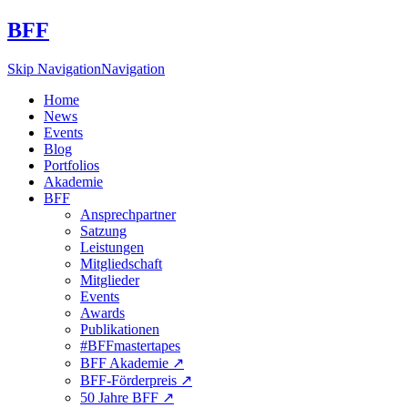
BFF
Skip Navigation
Navigation
Home
News
Events
Blog
Portfolios
Akademie
BFF
Ansprechpartner
Satzung
Leistungen
Mitgliedschaft
Mitglieder
Events
Awards
Publikationen
#BFFmastertapes
BFF Akademie ↗︎
BFF-Förderpreis ↗︎
50 Jahre BFF ↗︎