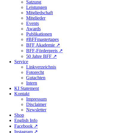
Satzung
Leistungen
Mitgliedschaft
Mitglieder
Events
Awards
Publikationen
#BFFmastertapes
BFF Akademie ↗︎
BFF-Förderpreis ↗︎
50 Jahre BFF ↗︎
Service
Linkverzeichnis
Fotorecht
Gutachten
Intern
KI Statement
Kontakt
Impressum
Disclaimer
Newsletter
Shop
English Info
Facebook ↗︎
Instagram ↗︎