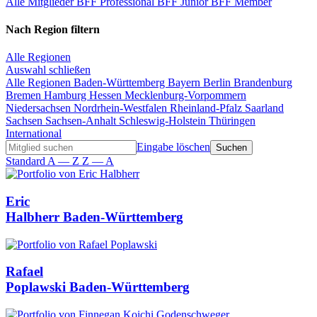
Alle Mitglieder
BFF Professional
BFF Junior
BFF Member
Nach Region filtern
Alle Regionen
Auswahl schließen
Alle Regionen
Baden-Württemberg
Bayern
Berlin
Brandenburg
Bremen
Hamburg
Hessen
Mecklenburg-Vorpommern
Niedersachsen
Nordrhein-Westfalen
Rheinland-Pfalz
Saarland
Sachsen
Sachsen-Anhalt
Schleswig-Holstein
Thüringen
International
Eingabe löschen
Standard
A — Z
Z — A
Eric
Halbherr
Baden-Württemberg
Rafael
Poplawski
Baden-Württemberg