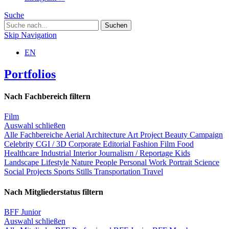
Suche
Skip Navigation
EN
Portfolios
Nach Fachbereich filtern
Film
Auswahl schließen
Alle Fachbereiche
Aerial
Architecture
Art Project
Beauty
Campaign
Celebrity
CGI / 3D
Corporate
Editorial
Fashion
Film
Food
Healthcare
Industrial
Interior
Journalism / Reportage
Kids
Landscape
Lifestyle
Nature
People
Personal Work
Portrait
Science
Social Projects
Sports
Stills
Transportation
Travel
Nach Mitgliederstatus filtern
BFF Junior
Auswahl schließen