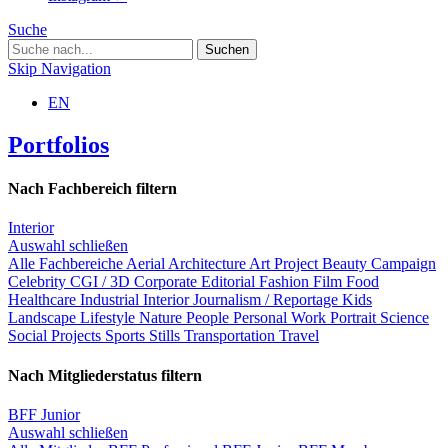
Suche
Skip Navigation
EN
Portfolios
Nach Fachbereich filtern
Interior
Auswahl schließen
Alle Fachbereiche
Aerial
Architecture
Art Project
Beauty
Campaign
Celebrity
CGI / 3D
Corporate
Editorial
Fashion
Film
Food
Healthcare
Industrial
Interior
Journalism / Reportage
Kids
Landscape
Lifestyle
Nature
People
Personal Work
Portrait
Science
Social Projects
Sports
Stills
Transportation
Travel
Nach Mitgliederstatus filtern
BFF Junior
Auswahl schließen