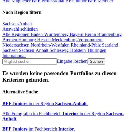
Alle Mitglieder
BFF Professional
BFF Junior
BFF Member
Nach Region filtern
Sachsen-Anhalt
Auswahl schließen
Alle Regionen
Baden-Württemberg
Bayern
Berlin
Brandenburg
Bremen
Hamburg
Hessen
Mecklenburg-Vorpommern
Niedersachsen
Nordrhein-Westfalen
Rheinland-Pfalz
Saarland
Sachsen
Sachsen-Anhalt
Schleswig-Holstein
Thüringen
International
Eingabe löschen
Es wurden keine passenden Portfolios zu diesen
Kriterien gefunden.
Alternative Suche
BFF Juniors
in der Region
Sachsen-Anhalt
.
Alle Fotografen im Fachbereich
Interior
in der Region
Sachsen-
Anhalt
.
BFF Juniors
im Fachbereich
Interior
.