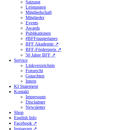
Satzung
Leistungen
Mitgliedschaft
Mitglieder
Events
Awards
Publikationen
#BFFmastertapes
BFF Akademie ↗︎
BFF-Förderpreis ↗︎
50 Jahre BFF ↗︎
Service
Linkverzeichnis
Fotorecht
Gutachten
Intern
KI Statement
Kontakt
Impressum
Disclaimer
Newsletter
Shop
English Info
Facebook ↗︎
Instagram ↗︎