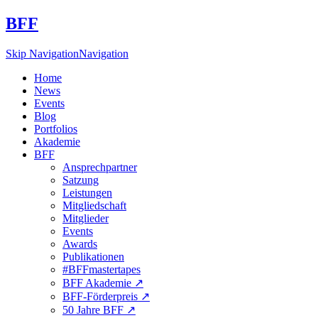
BFF
Skip Navigation
Navigation
Home
News
Events
Blog
Portfolios
Akademie
BFF
Ansprechpartner
Satzung
Leistungen
Mitgliedschaft
Mitglieder
Events
Awards
Publikationen
#BFFmastertapes
BFF Akademie ↗︎
BFF-Förderpreis ↗︎
50 Jahre BFF ↗︎