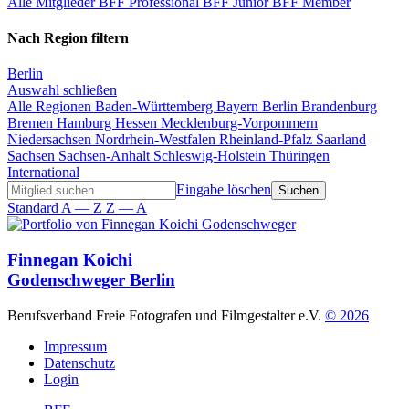
Alle Mitglieder
BFF Professional
BFF Junior
BFF Member
Nach Region filtern
Berlin
Auswahl schließen
Alle Regionen
Baden-Württemberg
Bayern
Berlin
Brandenburg
Bremen
Hamburg
Hessen
Mecklenburg-Vorpommern
Niedersachsen
Nordrhein-Westfalen
Rheinland-Pfalz
Saarland
Sachsen
Sachsen-Anhalt
Schleswig-Holstein
Thüringen
International
Eingabe löschen
Standard
A — Z
Z — A
Finnegan Koichi
Godenschweger
Berlin
Berufsverband Freie Fotografen und Filmgestalter e.V.
© 2026
Impressum
Datenschutz
Login