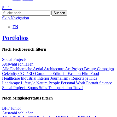
Suche
Skip Navigation
EN
Portfolios
Nach Fachbereich filtern
Social Projects
Auswahl schließen
Alle Fachbereiche
Aerial
Architecture
Art Project
Beauty
Campaign
Celebrity
CGI / 3D
Corporate
Editorial
Fashion
Film
Food
Healthcare
Industrial
Interior
Journalism / Reportage
Kids
Landscape
Lifestyle
Nature
People
Personal Work
Portrait
Science
Social Projects
Sports
Stills
Transportation
Travel
Nach Mitgliederstatus filtern
BFF Junior
Auswahl schließen