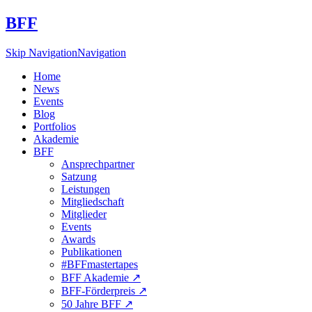
BFF
Skip Navigation
Navigation
Home
News
Events
Blog
Portfolios
Akademie
BFF
Ansprechpartner
Satzung
Leistungen
Mitgliedschaft
Mitglieder
Events
Awards
Publikationen
#BFFmastertapes
BFF Akademie ↗︎
BFF-Förderpreis ↗︎
50 Jahre BFF ↗︎