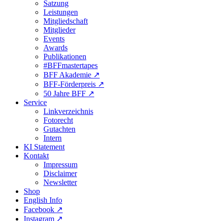
Satzung
Leistungen
Mitgliedschaft
Mitglieder
Events
Awards
Publikationen
#BFFmastertapes
BFF Akademie ↗︎
BFF-Förderpreis ↗︎
50 Jahre BFF ↗︎
Service
Linkverzeichnis
Fotorecht
Gutachten
Intern
KI Statement
Kontakt
Impressum
Disclaimer
Newsletter
Shop
English Info
Facebook ↗︎
Instagram ↗︎