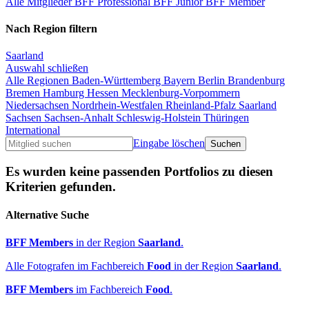
Alle Mitglieder
BFF Professional
BFF Junior
BFF Member
Nach Region filtern
Saarland
Auswahl schließen
Alle Regionen
Baden-Württemberg
Bayern
Berlin
Brandenburg
Bremen
Hamburg
Hessen
Mecklenburg-Vorpommern
Niedersachsen
Nordrhein-Westfalen
Rheinland-Pfalz
Saarland
Sachsen
Sachsen-Anhalt
Schleswig-Holstein
Thüringen
International
Eingabe löschen
Es wurden keine passenden Portfolios zu diesen
Kriterien gefunden.
Alternative Suche
BFF Members
in der Region
Saarland
.
Alle Fotografen im Fachbereich
Food
in der Region
Saarland
.
BFF Members
im Fachbereich
Food
.