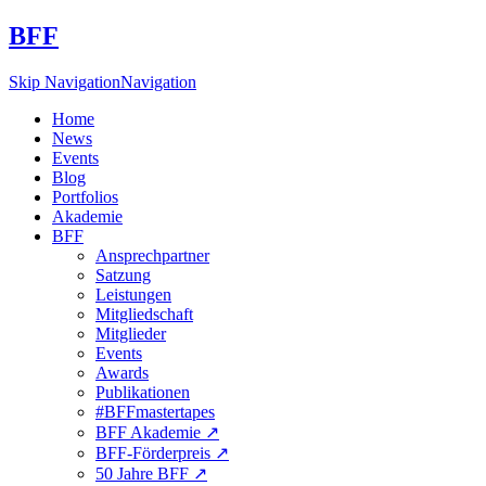
BFF
Skip Navigation
Navigation
Home
News
Events
Blog
Portfolios
Akademie
BFF
Ansprechpartner
Satzung
Leistungen
Mitgliedschaft
Mitglieder
Events
Awards
Publikationen
#BFFmastertapes
BFF Akademie ↗︎
BFF-Förderpreis ↗︎
50 Jahre BFF ↗︎