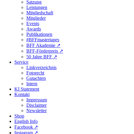
Satzung
Leistungen
Mitgliedschaft
Mitglieder
Events
Awards
Publikationen
#BFFmastertapes
BFF Akademie ↗︎
BFF-Förderpreis ↗︎
50 Jahre BFF ↗︎
Service
Linkverzeichnis
Fotorecht
Gutachten
Intern
KI Statement
Kontakt
Impressum
Disclaimer
Newsletter
Shop
English Info
Facebook ↗︎
Instagram ↗︎