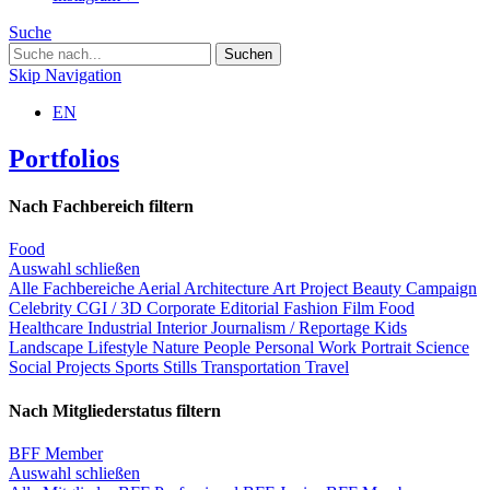
Suche
Skip Navigation
EN
Portfolios
Nach Fachbereich filtern
Food
Auswahl schließen
Alle Fachbereiche
Aerial
Architecture
Art Project
Beauty
Campaign
Celebrity
CGI / 3D
Corporate
Editorial
Fashion
Film
Food
Healthcare
Industrial
Interior
Journalism / Reportage
Kids
Landscape
Lifestyle
Nature
People
Personal Work
Portrait
Science
Social Projects
Sports
Stills
Transportation
Travel
Nach Mitgliederstatus filtern
BFF Member
Auswahl schließen