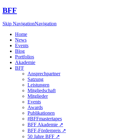
BFF
Skip Navigation
Navigation
Home
News
Events
Blog
Portfolios
Akademie
BFF
Ansprechpartner
Satzung
Leistungen
Mitgliedschaft
Mitglieder
Events
Awards
Publikationen
#BFFmastertapes
BFF Akademie ↗︎
BFF-Förderpreis ↗︎
50 Jahre BFF ↗︎