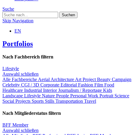
Suche
Skip Navigation
EN
Portfolios
Nach Fachbereich filtern
Lifestyle
Auswahl schließen
Alle Fachbereiche
Aerial
Architecture
Art Project
Beauty
Campaign
Celebrity
CGI / 3D
Corporate
Editorial
Fashion
Film
Food
Healthcare
Industrial
Interior
Journalism / Reportage
Kids
Landscape
Lifestyle
Nature
People
Personal Work
Portrait
Science
Social Projects
Sports
Stills
Transportation
Travel
Nach Mitgliederstatus filtern
BFF Member
Auswahl schließen