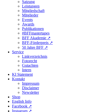
Satzung
Leistungen
Mitgliedschaft
Mitglieder
Events
Awards
Publikationen
#BFFmastertapes
BFF Akademie ↗︎
BFF-Förderpreis ↗︎
50 Jahre BFF ↗︎
Service
Linkverzeichnis
Fotorecht
Gutachten
Intern
KI Statement
Kontakt
Impressum
Disclaimer
Newsletter
Shop
English Info
Facebook ↗︎
Instagram ↗︎