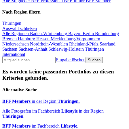
Alle Mitglieder
BFF Professional
BFF Junior
BFF Member
Nach Region filtern
Thüringen
Auswahl schließen
Alle Regionen
Baden-Württemberg
Bayern
Berlin
Brandenburg
Bremen
Hamburg
Hessen
Mecklenburg-Vorpommern
Niedersachsen
Nordrhein-Westfalen
Rheinland-Pfalz
Saarland
Sachsen
Sachsen-Anhalt
Schleswig-Holstein
Thüringen
International
Eingabe löschen
Es wurden keine passenden Portfolios zu diesen
Kriterien gefunden.
Alternative Suche
BFF Members
in der Region
Thüringen
.
Alle Fotografen im Fachbereich
Lifestyle
in der Region
Thüringen
.
BFF Members
im Fachbereich
Lifestyle
.