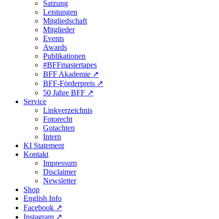
Satzung
Leistungen
Mitgliedschaft
Mitglieder
Events
Awards
Publikationen
#BFFmastertapes
BFF Akademie ↗︎
BFF-Förderpreis ↗︎
50 Jahre BFF ↗︎
Service
Linkverzeichnis
Fotorecht
Gutachten
Intern
KI Statement
Kontakt
Impressum
Disclaimer
Newsletter
Shop
English Info
Facebook ↗︎
Instagram ↗︎