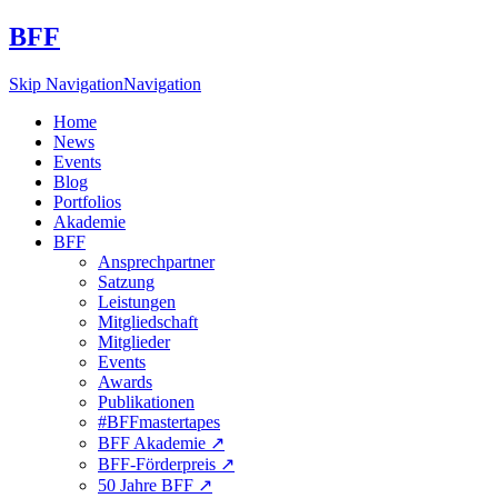
BFF
Skip Navigation
Navigation
Home
News
Events
Blog
Portfolios
Akademie
BFF
Ansprechpartner
Satzung
Leistungen
Mitgliedschaft
Mitglieder
Events
Awards
Publikationen
#BFFmastertapes
BFF Akademie ↗︎
BFF-Förderpreis ↗︎
50 Jahre BFF ↗︎