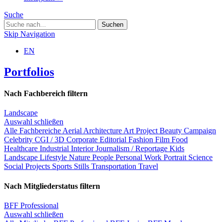
Suche
Skip Navigation
EN
Portfolios
Nach Fachbereich filtern
Landscape
Auswahl schließen
Alle Fachbereiche
Aerial
Architecture
Art Project
Beauty
Campaign
Celebrity
CGI / 3D
Corporate
Editorial
Fashion
Film
Food
Healthcare
Industrial
Interior
Journalism / Reportage
Kids
Landscape
Lifestyle
Nature
People
Personal Work
Portrait
Science
Social Projects
Sports
Stills
Transportation
Travel
Nach Mitgliederstatus filtern
BFF Professional
Auswahl schließen