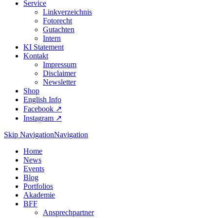
Service
Linkverzeichnis
Fotorecht
Gutachten
Intern
KI Statement
Kontakt
Impressum
Disclaimer
Newsletter
Shop
English Info
Facebook ↗︎
Instagram ↗︎
Skip Navigation
Navigation
Home
News
Events
Blog
Portfolios
Akademie
BFF
Ansprechpartner