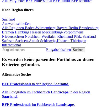
Alle Mitglieder
BFF Professional
BFF Junior
BFF Member
Nach Region filtern
Saarland
Auswahl schließen
Alle Regionen
Baden-Württemberg
Bayern
Berlin
Brandenburg
Bremen
Hamburg
Hessen
Mecklenburg-Vorpommern
Niedersachsen
Nordrhein-Westfalen
Rheinland-Pfalz
Saarland
Sachsen
Sachsen-Anhalt
Schleswig-Holstein
Thüringen
International
Eingabe löschen
Es wurden keine passenden Portfolios zu diesen
Kriterien gefunden.
Alternative Suche
BFF Professionals
in der Region
Saarland
.
Alle Fotografen im Fachbereich
Landscape
in der Region
Saarland
.
BFF Professionals
im Fachbereich
Landscape
.