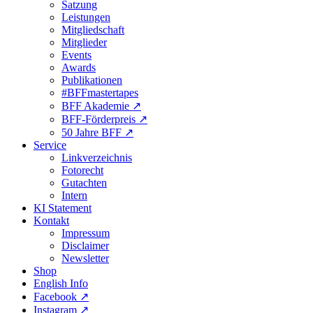
Satzung
Leistungen
Mitgliedschaft
Mitglieder
Events
Awards
Publikationen
#BFFmastertapes
BFF Akademie ↗︎
BFF-Förderpreis ↗︎
50 Jahre BFF ↗︎
Service
Linkverzeichnis
Fotorecht
Gutachten
Intern
KI Statement
Kontakt
Impressum
Disclaimer
Newsletter
Shop
English Info
Facebook ↗︎
Instagram ↗︎