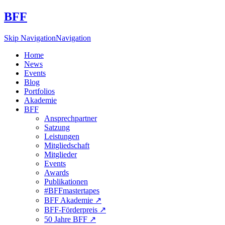
BFF
Skip Navigation
Navigation
Home
News
Events
Blog
Portfolios
Akademie
BFF
Ansprechpartner
Satzung
Leistungen
Mitgliedschaft
Mitglieder
Events
Awards
Publikationen
#BFFmastertapes
BFF Akademie ↗︎
BFF-Förderpreis ↗︎
50 Jahre BFF ↗︎