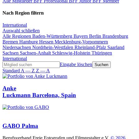
Alle Mitglieder
BFF Professional
BFF Junior
BFF Member
Nach Region filtern
International
Auswahl schließen
Alle Regionen
Baden-Württemberg
Bayern
Berlin
Brandenburg
Bremen
Hamburg
Hessen
Mecklenburg-Vorpommern
Niedersachsen
Nordrhein-Westfalen
Rheinland-Pfalz
Saarland
Sachsen
Sachsen-Anhalt
Schleswig-Holstein
Thüringen
International
Eingabe löschen
Standard
A — Z
Z — A
Anke
Luckmann
Barcelona, Spain
GABO
Palma
Berufsverband Freie Fotografen und Filmgestalter e.V.
© 2026