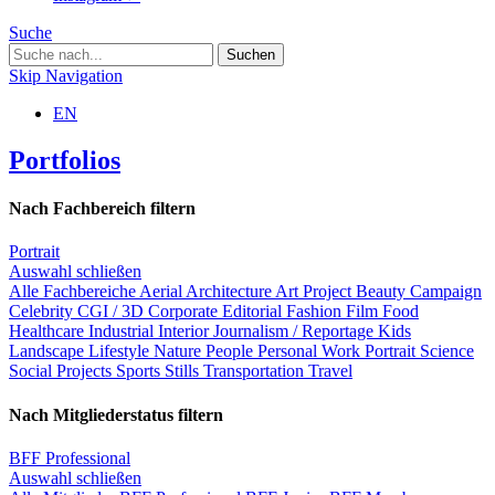
Suche
Skip Navigation
EN
Portfolios
Nach Fachbereich filtern
Portrait
Auswahl schließen
Alle Fachbereiche
Aerial
Architecture
Art Project
Beauty
Campaign
Celebrity
CGI / 3D
Corporate
Editorial
Fashion
Film
Food
Healthcare
Industrial
Interior
Journalism / Reportage
Kids
Landscape
Lifestyle
Nature
People
Personal Work
Portrait
Science
Social Projects
Sports
Stills
Transportation
Travel
Nach Mitgliederstatus filtern
BFF Professional
Auswahl schließen