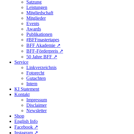
Satzung
Leistungen
Mitgliedschaft
Mitglieder
Events
Awards
Publikationen
#BFFmastertapes
BFF Akademie ↗︎
BFF-Förderpreis ↗︎
50 Jahre BFF ↗︎
Service
Linkverzeichnis
Fotorecht
Gutachten
Intern
KI Statement
Kontakt
Impressum
Disclaimer
Newsletter
Shop
English Info
Facebook ↗︎
Instagram ↗︎