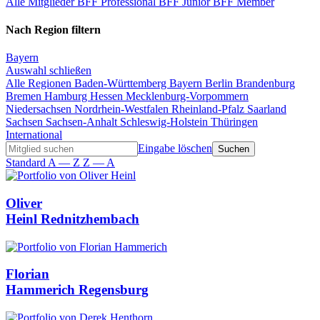
Alle Mitglieder
BFF Professional
BFF Junior
BFF Member
Nach Region filtern
Bayern
Auswahl schließen
Alle Regionen
Baden-Württemberg
Bayern
Berlin
Brandenburg
Bremen
Hamburg
Hessen
Mecklenburg-Vorpommern
Niedersachsen
Nordrhein-Westfalen
Rheinland-Pfalz
Saarland
Sachsen
Sachsen-Anhalt
Schleswig-Holstein
Thüringen
International
Eingabe löschen
Standard
A — Z
Z — A
Oliver
Heinl
Rednitzhembach
Florian
Hammerich
Regensburg