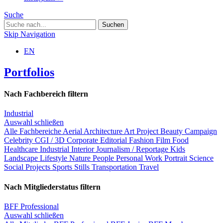
Suche
Skip Navigation
EN
Portfolios
Nach Fachbereich filtern
Industrial
Auswahl schließen
Alle Fachbereiche
Aerial
Architecture
Art Project
Beauty
Campaign
Celebrity
CGI / 3D
Corporate
Editorial
Fashion
Film
Food
Healthcare
Industrial
Interior
Journalism / Reportage
Kids
Landscape
Lifestyle
Nature
People
Personal Work
Portrait
Science
Social Projects
Sports
Stills
Transportation
Travel
Nach Mitgliederstatus filtern
BFF Professional
Auswahl schließen