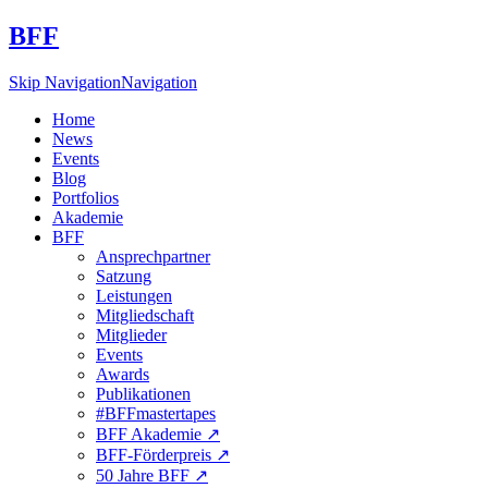
BFF
Skip Navigation
Navigation
Home
News
Events
Blog
Portfolios
Akademie
BFF
Ansprechpartner
Satzung
Leistungen
Mitgliedschaft
Mitglieder
Events
Awards
Publikationen
#BFFmastertapes
BFF Akademie ↗︎
BFF-Förderpreis ↗︎
50 Jahre BFF ↗︎