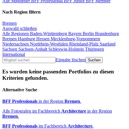
Alle Mitglieder
BFF Professional
BFF Junior
BFF Member
Nach Region filtern
Bremen
Auswahl schließen
Alle Regionen
Baden-Württemberg
Bayern
Berlin
Brandenburg
Bremen
Hamburg
Hessen
Mecklenburg-Vorpommern
Niedersachsen
Nordrhein-Westfalen
Rheinland-Pfalz
Saarland
Sachsen
Sachsen-Anhalt
Schleswig-Holstein
Thüringen
International
Eingabe löschen
Es wurden keine passenden Portfolios zu diesen
Kriterien gefunden.
Alternative Suche
BFF Professionals
in der Region
Bremen
.
Alle Fotografen im Fachbereich
Architecture
in der Region
Bremen
.
BFF Professionals
im Fachbereich
Architecture
.