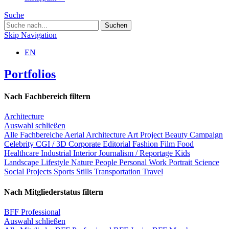
Suche
Skip Navigation
EN
Portfolios
Nach Fachbereich filtern
Architecture
Auswahl schließen
Alle Fachbereiche
Aerial
Architecture
Art Project
Beauty
Campaign
Celebrity
CGI / 3D
Corporate
Editorial
Fashion
Film
Food
Healthcare
Industrial
Interior
Journalism / Reportage
Kids
Landscape
Lifestyle
Nature
People
Personal Work
Portrait
Science
Social Projects
Sports
Stills
Transportation
Travel
Nach Mitgliederstatus filtern
BFF Professional
Auswahl schließen