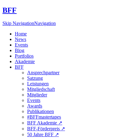
BFF
Skip Navigation
Navigation
Home
News
Events
Blog
Portfolios
Akademie
BFF
Ansprechpartner
Satzung
Leistungen
Mitgliedschaft
Mitglieder
Events
Awards
Publikationen
#BFFmastertapes
BFF Akademie ↗︎
BFF-Förderpreis ↗︎
50 Jahre BFF ↗︎