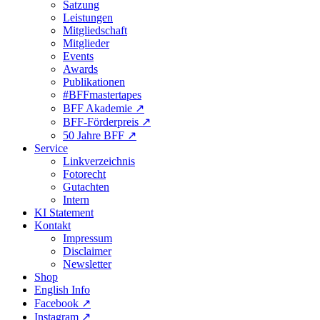
Satzung
Leistungen
Mitgliedschaft
Mitglieder
Events
Awards
Publikationen
#BFFmastertapes
BFF Akademie ↗︎
BFF-Förderpreis ↗︎
50 Jahre BFF ↗︎
Service
Linkverzeichnis
Fotorecht
Gutachten
Intern
KI Statement
Kontakt
Impressum
Disclaimer
Newsletter
Shop
English Info
Facebook ↗︎
Instagram ↗︎