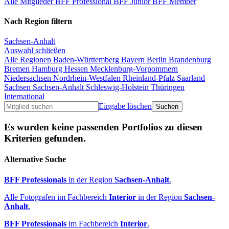
Alle Mitglieder
BFF Professional
BFF Junior
BFF Member
Nach Region filtern
Sachsen-Anhalt
Auswahl schließen
Alle Regionen
Baden-Württemberg
Bayern
Berlin
Brandenburg
Bremen
Hamburg
Hessen
Mecklenburg-Vorpommern
Niedersachsen
Nordrhein-Westfalen
Rheinland-Pfalz
Saarland
Sachsen
Sachsen-Anhalt
Schleswig-Holstein
Thüringen
International
Eingabe löschen
Es wurden keine passenden Portfolios zu diesen
Kriterien gefunden.
Alternative Suche
BFF Professionals
in der Region
Sachsen-Anhalt
.
Alle Fotografen im Fachbereich
Interior
in der Region
Sachsen-
Anhalt
.
BFF Professionals
im Fachbereich
Interior
.