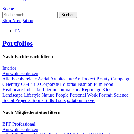
Suche
Skip Navigation
EN
Portfolios
Nach Fachbereich filtern
Interior
Auswahl schließen
Alle Fachbereiche
Aerial
Architecture
Art Project
Beauty
Campaign
Celebrity
CGI / 3D
Corporate
Editorial
Fashion
Film
Food
Healthcare
Industrial
Interior
Journalism / Reportage
Kids
Landscape
Lifestyle
Nature
People
Personal Work
Portrait
Science
Social Projects
Sports
Stills
Transportation
Travel
Nach Mitgliederstatus filtern
BFF Professional
Auswahl schließen