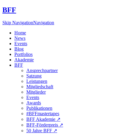
BFF
Skip Navigation
Navigation
Home
News
Events
Blog
Portfolios
Akademie
BFF
Ansprechpartner
Satzung
Leistungen
Mitgliedschaft
Mitglieder
Events
Awards
Publikationen
#BFFmastertapes
BFF Akademie ↗︎
BFF-Förderpreis ↗︎
50 Jahre BFF ↗︎