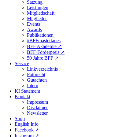
Satzung
Leistungen
Mitgliedschaft
Mitglieder
Events
Awards
Publikationen
#BFFmastertapes
BFF Akademie ↗︎
BFF-Förderpreis ↗︎
50 Jahre BFF ↗︎
Service
Linkverzeichnis
Fotorecht
Gutachten
Intern
KI Statement
Kontakt
Impressum
Disclaimer
Newsletter
Shop
English Info
Facebook ↗︎
Instagram ↗︎