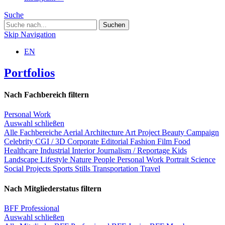
Suche
Skip Navigation
EN
Portfolios
Nach Fachbereich filtern
Personal Work
Auswahl schließen
Alle Fachbereiche
Aerial
Architecture
Art Project
Beauty
Campaign
Celebrity
CGI / 3D
Corporate
Editorial
Fashion
Film
Food
Healthcare
Industrial
Interior
Journalism / Reportage
Kids
Landscape
Lifestyle
Nature
People
Personal Work
Portrait
Science
Social Projects
Sports
Stills
Transportation
Travel
Nach Mitgliederstatus filtern
BFF Professional
Auswahl schließen