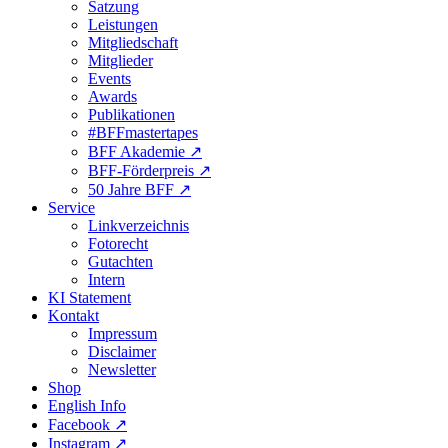
Satzung
Leistungen
Mitgliedschaft
Mitglieder
Events
Awards
Publikationen
#BFFmastertapes
BFF Akademie ↗︎
BFF-Förderpreis ↗︎
50 Jahre BFF ↗︎
Service
Linkverzeichnis
Fotorecht
Gutachten
Intern
KI Statement
Kontakt
Impressum
Disclaimer
Newsletter
Shop
English Info
Facebook ↗︎
Instagram ↗︎