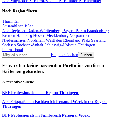
Alle Mitglieder
BFF Professional
BFF Junior
BFF Member
Nach Region filtern
Thüringen
Auswahl schließen
Alle Regionen
Baden-Württemberg
Bayern
Berlin
Brandenburg
Bremen
Hamburg
Hessen
Mecklenburg-Vorpommern
Niedersachsen
Nordrhein-Westfalen
Rheinland-Pfalz
Saarland
Sachsen
Sachsen-Anhalt
Schleswig-Holstein
Thüringen
International
Eingabe löschen
Es wurden keine passenden Portfolios zu diesen
Kriterien gefunden.
Alternative Suche
BFF Professionals
in der Region
Thüringen
.
Alle Fotografen im Fachbereich
Personal Work
in der Region
Thüringen
.
BFF Professionals
im Fachbereich
Personal Work
.