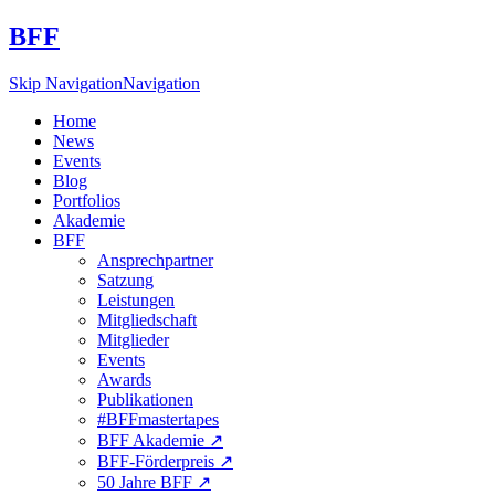
BFF
Skip Navigation
Navigation
Home
News
Events
Blog
Portfolios
Akademie
BFF
Ansprechpartner
Satzung
Leistungen
Mitgliedschaft
Mitglieder
Events
Awards
Publikationen
#BFFmastertapes
BFF Akademie ↗︎
BFF-Förderpreis ↗︎
50 Jahre BFF ↗︎