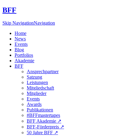
BFF
Skip Navigation
Navigation
Home
News
Events
Blog
Portfolios
Akademie
BFF
Ansprechpartner
Satzung
Leistungen
Mitgliedschaft
Mitglieder
Events
Awards
Publikationen
#BFFmastertapes
BFF Akademie ↗︎
BFF-Förderpreis ↗︎
50 Jahre BFF ↗︎