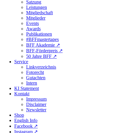
Satzung
Leistungen
Mitgliedschaft
Mitglieder
Events
Awards
Publikationen
#BFFmastertapes
BFF Akademie ↗︎
BFF-Förderpreis ↗︎
50 Jahre BFF ↗︎
Service
Linkverzeichnis
Fotorecht
Gutachten
Intern
KI Statement
Kontakt
Impressum
Disclaimer
Newsletter
Shop
English Info
Facebook ↗︎
Instagram ↗︎