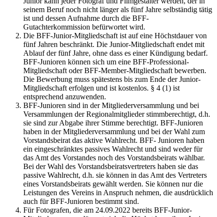
Junior kann jeder Fotograf und Filmgestalter werden, der in
seinem Beruf noch nicht länger als fünf Jahre selbständig tätig
ist und dessen Aufnahme durch die BFF-
Gutachterkommission befürwortet wird.
Die BFF-Junior-Mitgliedschaft ist auf eine Höchstdauer von
fünf Jahren beschränkt. Die Junior-Mitgliedschaft endet mit
Ablauf der fünf Jahre, ohne dass es einer Kündigung bedarf.
BFF-Junioren können sich um eine BFF-Professional-
Mitgliedschaft oder BFF-Member-Mitgliedschaft bewerben.
Die Bewerbung muss spätestens bis zum Ende der Junior-
Mitgliedschaft erfolgen und ist kostenlos. § 4 (1) ist
entsprechend anzuwenden.
BFF-Junioren sind in der Mitgliederversammlung und bei
Versammlungen der Regionalmitglieder stimmberechtigt, d.h.
sie sind zur Abgabe ihrer Stimme berechtigt. BFF-Junioren
haben in der Mitgliederversammlung und bei der Wahl zum
Vorstandsbeirat das aktive Wahlrecht. BFF- Junioren haben
ein eingeschränktes passives Wahlrecht und sind weder für
das Amt des Vorstandes noch des Vorstandsbeirats wählbar.
Bei der Wahl des Vorstandsbeiratsvertreters haben sie das
passive Wahlrecht, d.h. sie können in das Amt des Vertreters
eines Vorstandsbeirats gewählt werden. Sie können nur die
Leistungen des Vereins in Anspruch nehmen, die ausdrücklich
auch für BFF-Junioren bestimmt sind.
Für Fotografen, die am 24.09.2022 bereits BFF-Junior-