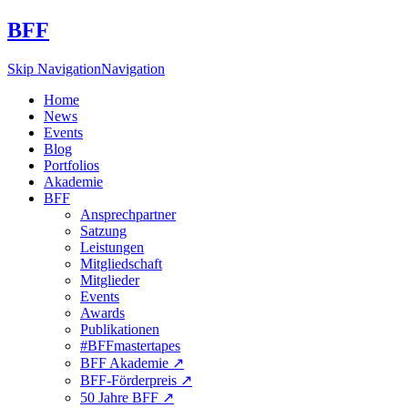
BFF
Skip Navigation
Navigation
Home
News
Events
Blog
Portfolios
Akademie
BFF
Ansprechpartner
Satzung
Leistungen
Mitgliedschaft
Mitglieder
Events
Awards
Publikationen
#BFFmastertapes
BFF Akademie ↗︎
BFF-Förderpreis ↗︎
50 Jahre BFF ↗︎