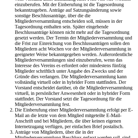
einzuberufen. Mit der Einberufung ist die Tagesordnung
bekanntzugeben. Anträge auf Satzungsänderung sowie
sonstige Beschlussanträge, über die die
Mitgliederversammlung entscheiden soll, müssen in der
Tagesordnung enthalten sein. Später eingehende
Beschlussanträge können nicht mehr auf die Tagesordnung
gesetzt werden. Der Termin der Mitgliederversammlung und
die Frist zur Einreichung von Beschlussanträgen sollen den
Mitgliedern acht Wochen vor der Mitgliederversammlung in
geeigneter Weise bekanntgegeben werden. Außerordentliche
Mitgliederversammlungen sind einzuberufen, wenn das
Interesse des Vereins es erfordert oder mindestens fünfzig
Mitglieder schriftlich unter Angabe des Zwecks und der
Gründe dies verlangen. Die Mitgliederversammlung kann
vollständig virtuell oder in hybrider Form stattfinden. Der
Vorstand entscheidet darüber, ob die Mitgliederversammlung
virtuell, in persönlicher Anwesenheit oder in hybrider Form
stattfindet. Der Vorstand setzt die Tagesordnung für die
Mitgliederversammlung fest.
Die Einberufung einer Mitgliederversammlung erfolgt per E-
Mail an die letzte von dem Mitglied mitgeteilte E-Mail-
Anschrift und bei Mitgliedern, die über keinen eigenen
Internetzugang verfügen, per einfachen Brief postalisch.
Anträge von Mitgliedern, über die in der
Mitgliederversammlung Beschluss gefasst werden soll, sind