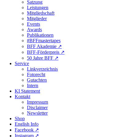
Satzung
Leistungen
Mitgliedschaft
Mitglieder
Events
Awards
Publikationen
#BFFmastertapes
BFF Akademie ↗︎
BFF-Förderpreis ↗︎
50 Jahre BFF ↗︎
Service
Linkverzeichnis
Fotorecht
Gutachten
Intern
KI Statement
Kontakt
Impressum
Disclaimer
Newsletter
Shop
English Info
Facebook ↗︎
Instagram ↗︎