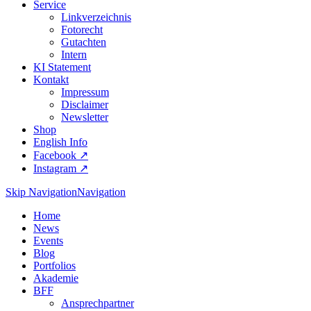
Service
Linkverzeichnis
Fotorecht
Gutachten
Intern
KI Statement
Kontakt
Impressum
Disclaimer
Newsletter
Shop
English Info
Facebook ↗︎
Instagram ↗︎
Skip Navigation
Navigation
Home
News
Events
Blog
Portfolios
Akademie
BFF
Ansprechpartner