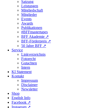
Satzung
Leistungen
Mitgliedschaft
Mitglieder
Events
Awards
Publikationen
#BFFmastertapes
BFF Akademie ↗︎
BFF-Förderpreis ↗︎
50 Jahre BFF ↗︎
Service
Linkverzeichnis
Fotorecht
Gutachten
Intern
KI Statement
Kontakt
Impressum
Disclaimer
Newsletter
Shop
English Info
Facebook ↗︎
Instagram ↗︎