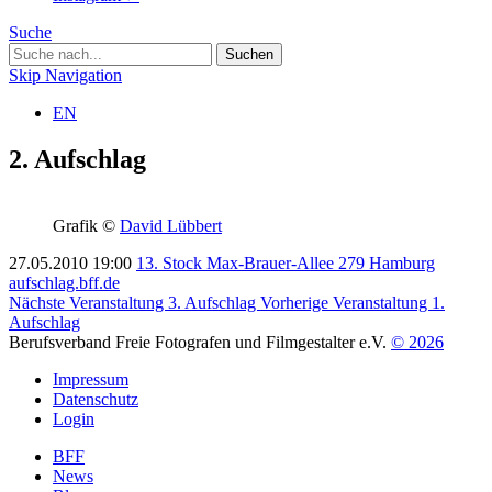
Suche
Skip Navigation
EN
2. Aufschlag
Grafik ©
David Lübbert
27.05.2010
19:00
13. Stock
Max-Brauer-Allee 279
Hamburg
aufschlag.bff.de
Nächste Veranstaltung
3. Aufschlag
Vorherige Veranstaltung
1.
Aufschlag
Berufsverband Freie Fotografen und Filmgestalter e.V.
© 2026
Impressum
Datenschutz
Login
BFF
News