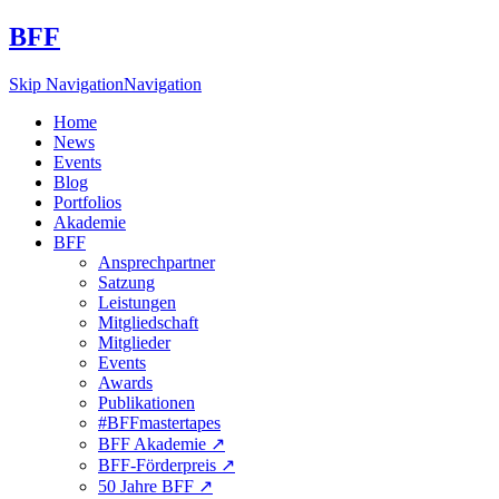
BFF
Skip Navigation
Navigation
Home
News
Events
Blog
Portfolios
Akademie
BFF
Ansprechpartner
Satzung
Leistungen
Mitgliedschaft
Mitglieder
Events
Awards
Publikationen
#BFFmastertapes
BFF Akademie ↗︎
BFF-Förderpreis ↗︎
50 Jahre BFF ↗︎