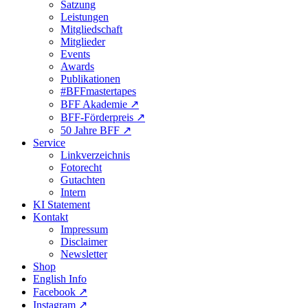
Satzung
Leistungen
Mitgliedschaft
Mitglieder
Events
Awards
Publikationen
#BFFmastertapes
BFF Akademie ↗︎
BFF-Förderpreis ↗︎
50 Jahre BFF ↗︎
Service
Linkverzeichnis
Fotorecht
Gutachten
Intern
KI Statement
Kontakt
Impressum
Disclaimer
Newsletter
Shop
English Info
Facebook ↗︎
Instagram ↗︎