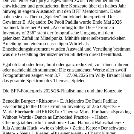
Die von einer Fachjury ausgewählten zwölf Teilnehmer:innen
entwickelten und produzierten ihre Konzepte über ein halbes Jahr
hinweg in engem Austausch mit den BFF-Mentor:innen. Dabei
haben sie das Thema „Spielen“ individuell interpretiert. Der
Gewinner E. Alejandro De Paoli Padilla wurde Ende Mai 2026
prämiert. In seiner Arbeit „According to the Dice / From an
Inventory of 236“ steht der fotografische Umgang mit dem
gelenkten Zufall im Mittelpunkt. Mithilfe einer selbstentwickelten
Anleitung und einem sechsseitigen Würfel als
Entscheidungsinstrument wurden Auswahl und Verteilung bestimmt,
was die Gestaltung der inszenierten Stillleben direkt beeinflusst.
Egal ob laut oder leise, bunt oder ganz reduziert, zu Tränen rührend
oder nachdenklich stimmend: Die entstandenen Werke aller zwölf
Fotograf:innen zeigen vom 3.7. – 27.09.2026 im Willy-Brandt-Haus
das gesamte Spektrum des Themas „Spielen“.
Die BFF-Förderpreis 2025/26-Finalist:innen und ihre Konzepte
Benedikt Burger: »Rhizom« • E. Alejandro De Paoli Padilla:
»According to the Dice / From an Inventory of 236 Objects« •
Marie Eberhardt: »HERBST« • Theresa Maria Forthaus: »Speaking
Without Words / Dance as Embodied Practice« • Haben
Ghebregziabher: »In Transition« • Lara Habor: »Halbschatten« •
Jula Antonia Hack: »wie es bleibt« • Zerina Kaps: »Der schwarze
Kater« • Neela J. Keane: »Bis einer weint« • Charly Krüger: