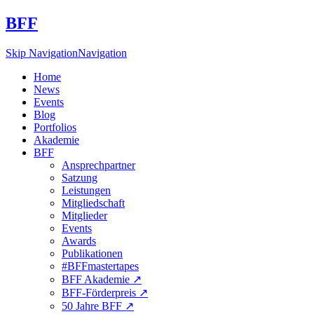
BFF
Skip Navigation
Navigation
Home
News
Events
Blog
Portfolios
Akademie
BFF
Ansprechpartner
Satzung
Leistungen
Mitgliedschaft
Mitglieder
Events
Awards
Publikationen
#BFFmastertapes
BFF Akademie ↗︎
BFF-Förderpreis ↗︎
50 Jahre BFF ↗︎