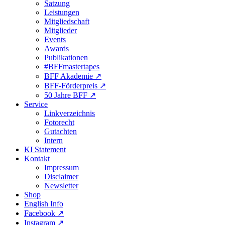
Satzung
Leistungen
Mitgliedschaft
Mitglieder
Events
Awards
Publikationen
#BFFmastertapes
BFF Akademie ↗︎
BFF-Förderpreis ↗︎
50 Jahre BFF ↗︎
Service
Linkverzeichnis
Fotorecht
Gutachten
Intern
KI Statement
Kontakt
Impressum
Disclaimer
Newsletter
Shop
English Info
Facebook ↗︎
Instagram ↗︎