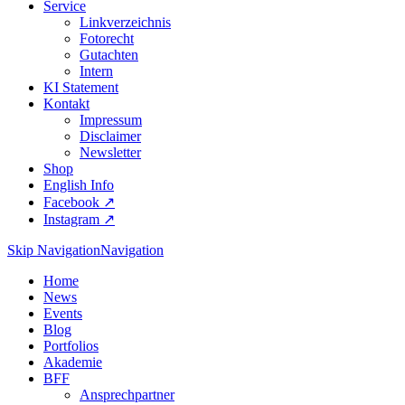
Service
Linkverzeichnis
Fotorecht
Gutachten
Intern
KI Statement
Kontakt
Impressum
Disclaimer
Newsletter
Shop
English Info
Facebook ↗︎
Instagram ↗︎
Skip Navigation
Navigation
Home
News
Events
Blog
Portfolios
Akademie
BFF
Ansprechpartner