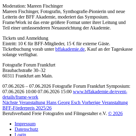
Moderation: Mareen Fischinger
Mareen Fischinger, Fotografin, Synthografie-Pionierin und neue
Leiterin der BFF Akademie, moderiert das Symposium.
Frame/Work ist das erste größere Format unter ihrer Leitung und
Teil einer umfassenderen Neuausrichtung der Akademie.
Tickets und Anmeldung
Eintritt: 10 € für BFF-Mitglieder, 15 € für externe Gäste.
Ticketbuchung vorab unter
bffakademie.de
, Kauf an der Tageskasse
solange verfügbar.
Fotografie Forum Frankfurt
Braubachstraße 30–32
60311 Frankfurt am Main.
07.06.2026 –
07.06.2026
Fotografie Forum Frankfurt
Symposium:
07.06.2026
10:00
07.06.2026
15:00
www.bffakademie.de/event-
details/frame-work
Nächste Veranstaltung
Hans Georg Esch
Vorherige Veranstaltung
BFF-Förderpreis 2025/26
Berufsverband Freie Fotografen und Filmgestalter e.V.
© 2026
Impressum
Datenschutz
Login