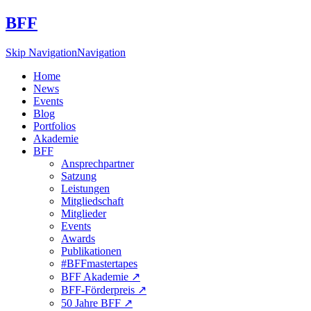
BFF
Skip Navigation
Navigation
Home
News
Events
Blog
Portfolios
Akademie
BFF
Ansprechpartner
Satzung
Leistungen
Mitgliedschaft
Mitglieder
Events
Awards
Publikationen
#BFFmastertapes
BFF Akademie ↗︎
BFF-Förderpreis ↗︎
50 Jahre BFF ↗︎