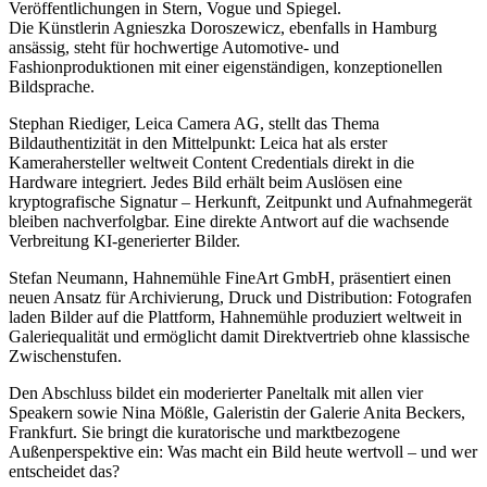
Veröffentlichungen in Stern, Vogue und Spiegel.
Die Künstlerin Agnieszka Doroszewicz, ebenfalls in Hamburg
ansässig, steht für hochwertige Automotive- und
Fashionproduktionen mit einer eigenständigen, konzeptionellen
Bildsprache.
Stephan Riediger, Leica Camera AG, stellt das Thema
Bildauthentizität in den Mittelpunkt: Leica hat als erster
Kamerahersteller weltweit Content Credentials direkt in die
Hardware integriert. Jedes Bild erhält beim Auslösen eine
kryptografische Signatur – Herkunft, Zeitpunkt und Aufnahmegerät
bleiben nachverfolgbar. Eine direkte Antwort auf die wachsende
Verbreitung KI-generierter Bilder.
Stefan Neumann, Hahnemühle FineArt GmbH, präsentiert einen
neuen Ansatz für Archivierung, Druck und Distribution: Fotografen
laden Bilder auf die Plattform, Hahnemühle produziert weltweit in
Galeriequalität und ermöglicht damit Direktvertrieb ohne klassische
Zwischenstufen.
Den Abschluss bildet ein moderierter Paneltalk mit allen vier
Speakern sowie Nina Mößle, Galeristin der Galerie Anita Beckers,
Frankfurt. Sie bringt die kuratorische und marktbezogene
Außenperspektive ein: Was macht ein Bild heute wertvoll – und wer
entscheidet das?