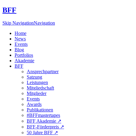
BFF
Skip Navigation
Navigation
Home
News
Events
Blog
Portfolios
Akademie
BFF
Ansprechpartner
Satzung
Leistungen
Mitgliedschaft
Mitglieder
Events
Awards
Publikationen
#BFFmastertapes
BFF Akademie ↗︎
BFF-Förderpreis ↗︎
50 Jahre BFF ↗︎