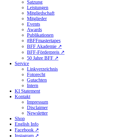
Satzung
Leistungen
Mitgliedschaft
Mitglieder
Events
Awards
Publikationen
#BFFmastertapes
BFF Akademie ↗︎
BFF-Förderpreis ↗︎
50 Jahre BFF ↗︎
Service
Linkverzeichnis
Fotorecht
Gutachten
Intern
KI Statement
Kontakt
Impressum
Disclaimer
Newsletter
Shop
English Info
Facebook ↗︎
Instagram ↗︎