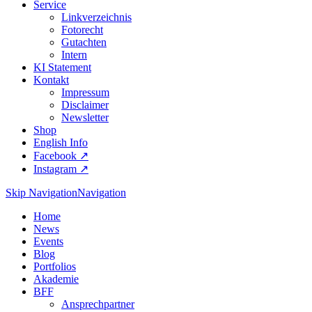
Service
Linkverzeichnis
Fotorecht
Gutachten
Intern
KI Statement
Kontakt
Impressum
Disclaimer
Newsletter
Shop
English Info
Facebook ↗︎
Instagram ↗︎
Skip Navigation
Navigation
Home
News
Events
Blog
Portfolios
Akademie
BFF
Ansprechpartner