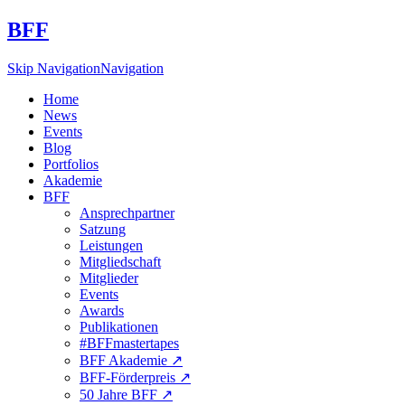
BFF
Skip Navigation
Navigation
Home
News
Events
Blog
Portfolios
Akademie
BFF
Ansprechpartner
Satzung
Leistungen
Mitgliedschaft
Mitglieder
Events
Awards
Publikationen
#BFFmastertapes
BFF Akademie ↗︎
BFF-Förderpreis ↗︎
50 Jahre BFF ↗︎