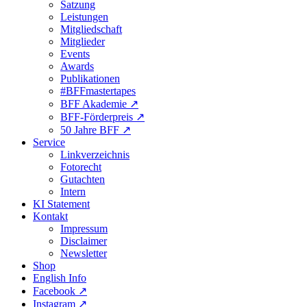
Satzung
Leistungen
Mitgliedschaft
Mitglieder
Events
Awards
Publikationen
#BFFmastertapes
BFF Akademie ↗︎
BFF-Förderpreis ↗︎
50 Jahre BFF ↗︎
Service
Linkverzeichnis
Fotorecht
Gutachten
Intern
KI Statement
Kontakt
Impressum
Disclaimer
Newsletter
Shop
English Info
Facebook ↗︎
Instagram ↗︎