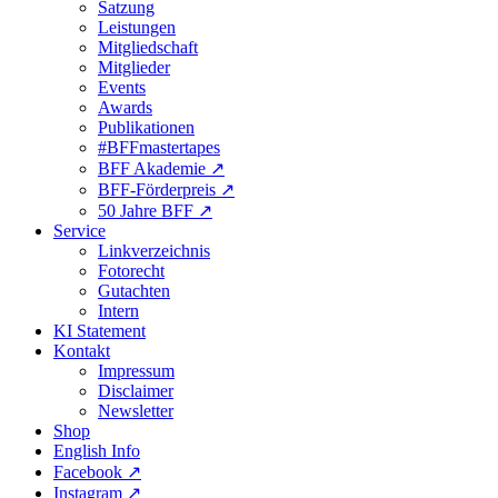
Satzung
Leistungen
Mitgliedschaft
Mitglieder
Events
Awards
Publikationen
#BFFmastertapes
BFF Akademie ↗︎
BFF-Förderpreis ↗︎
50 Jahre BFF ↗︎
Service
Linkverzeichnis
Fotorecht
Gutachten
Intern
KI Statement
Kontakt
Impressum
Disclaimer
Newsletter
Shop
English Info
Facebook ↗︎
Instagram ↗︎