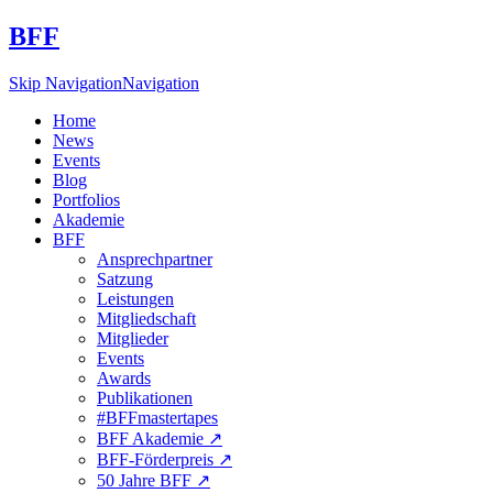
BFF
Skip Navigation
Navigation
Home
News
Events
Blog
Portfolios
Akademie
BFF
Ansprechpartner
Satzung
Leistungen
Mitgliedschaft
Mitglieder
Events
Awards
Publikationen
#BFFmastertapes
BFF Akademie ↗︎
BFF-Förderpreis ↗︎
50 Jahre BFF ↗︎