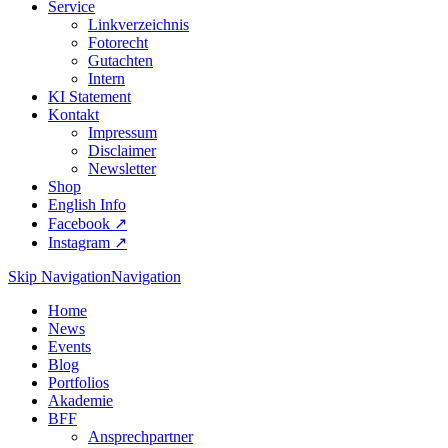
Service
Linkverzeichnis
Fotorecht
Gutachten
Intern
KI Statement
Kontakt
Impressum
Disclaimer
Newsletter
Shop
English Info
Facebook ↗︎
Instagram ↗︎
Skip Navigation
Navigation
Home
News
Events
Blog
Portfolios
Akademie
BFF
Ansprechpartner