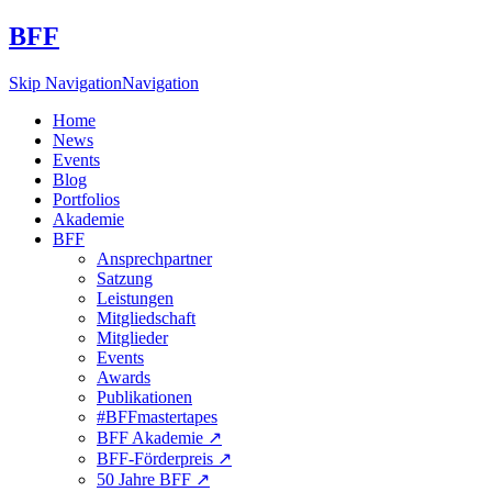
BFF
Skip Navigation
Navigation
Home
News
Events
Blog
Portfolios
Akademie
BFF
Ansprechpartner
Satzung
Leistungen
Mitgliedschaft
Mitglieder
Events
Awards
Publikationen
#BFFmastertapes
BFF Akademie ↗︎
BFF-Förderpreis ↗︎
50 Jahre BFF ↗︎