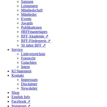
Satzung
Leistungen
Mitgliedschaft
Mitglieder
Events
Awards
Publikationen
#BFFmastertapes
BFF Akademie ↗︎
BFF-Förderpreis ↗︎
50 Jahre BFF ↗︎
Service
Linkverzeichnis
Fotorecht
Gutachten
Intern
KI Statement
Kontakt
Impressum
Disclaimer
Newsletter
Shop
English Info
Facebook ↗︎
Instagram ↗︎