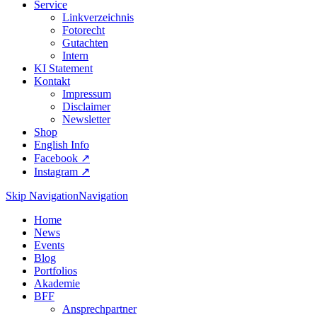
Service
Linkverzeichnis
Fotorecht
Gutachten
Intern
KI Statement
Kontakt
Impressum
Disclaimer
Newsletter
Shop
English Info
Facebook ↗︎
Instagram ↗︎
Skip Navigation
Navigation
Home
News
Events
Blog
Portfolios
Akademie
BFF
Ansprechpartner