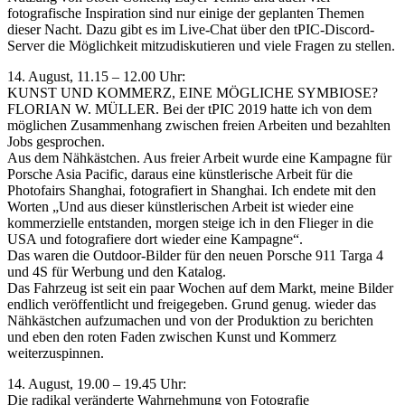
fotografische Inspiration sind nur einige der geplanten Themen
dieser Nacht. Dazu gibt es im Live-Chat über den tPIC-Discord-
Server die Möglichkeit mitzudiskutieren und viele Fragen zu stellen.
14. August, 11.15 – 12.00 Uhr:
KUNST UND KOMMERZ, EINE MÖGLICHE SYMBIOSE?
FLORIAN W. MÜLLER. Bei der tPIC 2019 hatte ich von dem
möglichen Zusammenhang zwischen freien Arbeiten und bezahlten
Jobs gesprochen.
Aus dem Nähkästchen. Aus freier Arbeit wurde eine Kampagne für
Porsche Asia Pacific, daraus eine künstlerische Arbeit für die
Photofairs Shanghai, fotografiert in Shanghai. Ich endete mit den
Worten „Und aus dieser künstlerischen Arbeit ist wieder eine
kommerzielle entstanden, morgen steige ich in den Flieger in die
USA und fotografiere dort wieder eine Kampagne“.
Das waren die Outdoor-Bilder für den neuen Porsche 911 Targa 4
und 4S für Werbung und den Katalog.
Das Fahrzeug ist seit ein paar Wochen auf dem Markt, meine Bilder
endlich veröffentlicht und freigegeben. Grund genug. wieder das
Nähkästchen aufzumachen und von der Produktion zu berichten
und eben den roten Faden zwischen Kunst und Kommerz
weiterzuspinnen.
14. August, 19.00 – 19.45 Uhr:
Die radikal veränderte Wahrnehmung von Fotografie