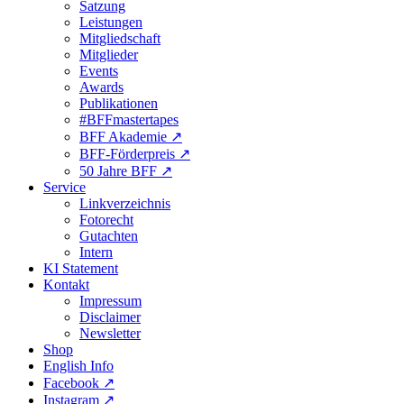
Satzung
Leistungen
Mitgliedschaft
Mitglieder
Events
Awards
Publikationen
#BFFmastertapes
BFF Akademie ↗︎
BFF-Förderpreis ↗︎
50 Jahre BFF ↗︎
Service
Linkverzeichnis
Fotorecht
Gutachten
Intern
KI Statement
Kontakt
Impressum
Disclaimer
Newsletter
Shop
English Info
Facebook ↗︎
Instagram ↗︎