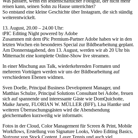
Was passiert, wenn ein leidenschaftlicher Fotograf, der nicht mehr
reisen kann, seinen Sohn zu Hause unterrichtet?
So entstand eine kleine Geschichte über Instagram, die sich ständig
weiterentwickelt.
13. August, 20.00 – 24.00 Uhr:
tPIC Editing Night powered by Adobe
Zusammen mit dem tPic Premium-Partner Adobe haben wir in den
letzten Wochen ein besonderes Special zur Bildbearbeitung geplant.
Am Donnerstagabend, den 13. August, werden wir ab 20 Uhr bis
Mitternacht eine komplette Online-Show live streamen.
In einer Mischung aus Talk, wiederkehrenden Formaten und
mehreren Vorträgen werden wir uns der Bildbearbeitung auf
verschiedenen Ebenen widmen.
Sven Doelle, Principal Business Development Manager, und
Matthias Schulze, Principal Solutions Consultant bei Adobe, freuen
sich auf spannende und interessante Gäste wie DomQuichotte,
Maike Jarsetz, FLORIAN W. MÜLLER (BFF), Lisa Hantke und
weiteren Überraschungsgästen wird die Abendsendung
gleichermaßen kurzweilig wie informativ.
Fotos in der Cloud, Color Management für Screen & Print, Mobile
Workflows, Erstellung von Signature Looks, Video Editing Basics,
Nutzung von Stock Content, Layer Tennis und auch viel