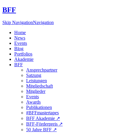
BFF
Skip Navigation
Navigation
Home
News
Events
Blog
Portfolios
Akademie
BFF
Ansprechpartner
Satzung
Leistungen
Mitgliedschaft
Mitglieder
Events
Awards
Publikationen
#BFFmastertapes
BFF Akademie ↗︎
BFF-Förderpreis ↗︎
50 Jahre BFF ↗︎