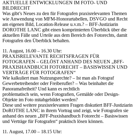
AKTUELLE ENTWICKLUNGEN IM FOTO- UND
BILDRECHT
Was gibt’s Neues zu den für Fotografen praxisrelevanten Themen
wie Anwendung von MFM-Honorartabellen, DSVGO und Recht
am eigenen Bild, Location-Release u.v.m.? – BFF-Justiziarin
DOROTHE LANC gibt einen komprimierten Überblick über die
aktuellen Fälle und Urteile aus dem Bereich des Fotorechts, damit
Fotografen den Überblick behalten.
11. August, 16.00 – 16.30 Uhr:
PRAXISRELEVANTE RECHTSFRAGEN FÜR
FOTOGRAFEN – GELÖST ANHAND DES NEUEN „BFF-
PRAXISHANDBUCH FOTORECHT – BASISWISSEN UND
VERTRÄGE FÜR FOTOGRAFEN“
Wie kalkuliert man Nutzungsrechte? – Ist man als Fotograf
Gewerbetreibender oder Freiberufler? – Was beinhaltet die
Panoramafreiheit? Und kann es rechtlich
problematisch sein, wenn Fotografien, Gemälde oder Design-
Objekte im Foto mitabgebildet werden?
Diese und weitere praxisrelevanten Fragen diskutiert BFF-Justiziarin
DoROTHE LANC in ihrem Vortrag und zeigt, wie Fotografen sie
anhand des neuen „BFF-Praxishandbuch Fotorecht – Basiswissen
und Verträge für Fotografen“ praktisch lösen können.
11. August, 17.00 – 18.15 Uhr: