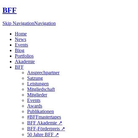
BFF
Skip Navigation
Navigation
Home
News
Events
Blog
Portfolios
Akademie
BFF
Ansprechpartner
Satzung
Leistungen
Mitgliedschaft
Mitglieder
Events
Awards
Publikationen
#BFFmastertapes
BFF Akademie ↗︎
BFF-Förderpreis ↗︎
50 Jahre BFF ↗︎