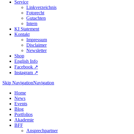
Service
Linkverzeichnis
Fotorecht
Gutachten
Intern
KI Statement
Kontakt
Impressum
Disclaimer
Newsletter
Shop
English Info
Facebook ↗︎
Instagram ↗︎
Skip Navigation
Navigation
Home
News
Events
Blog
Portfolios
Akademie
BFF
Ansprechpartner