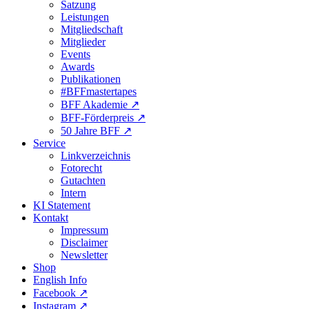
Satzung
Leistungen
Mitgliedschaft
Mitglieder
Events
Awards
Publikationen
#BFFmastertapes
BFF Akademie ↗︎
BFF-Förderpreis ↗︎
50 Jahre BFF ↗︎
Service
Linkverzeichnis
Fotorecht
Gutachten
Intern
KI Statement
Kontakt
Impressum
Disclaimer
Newsletter
Shop
English Info
Facebook ↗︎
Instagram ↗︎