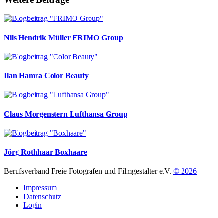
Nils Hendrik Müller
FRIMO Group
Ilan Hamra
Color Beauty
Claus Morgenstern
Lufthansa Group
Jörg Rothhaar
Boxhaare
Berufsverband Freie Fotografen und Filmgestalter e.V.
© 2026
Impressum
Datenschutz
Login