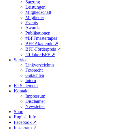
Satzung
Leistungen
Mitgliedschaft
Mitglieder
Events
Awards
Publikationen
#BFFmastertapes
BFF Akademie ↗︎
BFF-Förderpreis ↗︎
50 Jahre BFF ↗︎
Service
Linkverzeichnis
Fotorecht
Gutachten
Intern
KI Statement
Kontakt
Impressum
Disclaimer
Newsletter
Shop
English Info
Facebook ↗︎
Instagram ↗︎