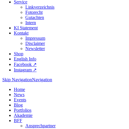
Service
Linkverzeichnis
Fotorecht
Gutachten
Intern
KI Statement
Kontakt
Impressum
Disclaimer
Newsletter
Shop
English Info
Facebook ↗︎
Instagram ↗︎
Skip Navigation
Navigation
Home
News
Events
Blog
Portfolios
Akademie
BFF
Ansprechpartner