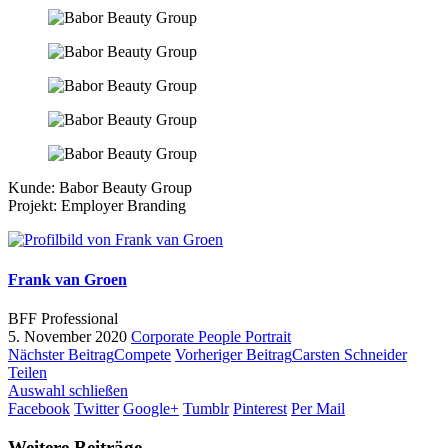
Kunde: Babor Beauty Group
Projekt: Employer Branding
Frank van Groen
BFF Professional
5. November 2020
Corporate
People
Portrait
Nächster Beitrag
Compete
Vorheriger Beitrag
Carsten Schneider
Teilen
Auswahl schließen
Facebook
Twitter
Google+
Tumblr
Pinterest
Per Mail
Weitere Beiträge