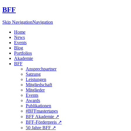
BFF
Skip Navigation
Navigation
Home
News
Events
Blog
Portfolios
Akademie
BFF
Ansprechpartner
Satzung
Leistungen
Mitgliedschaft
Mitglieder
Events
Awards
Publikationen
#BFFmastertapes
BFF Akademie ↗︎
BFF-Förderpreis ↗︎
50 Jahre BFF ↗︎