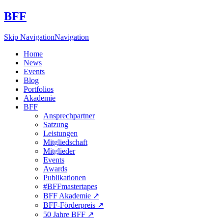
BFF
Skip Navigation
Navigation
Home
News
Events
Blog
Portfolios
Akademie
BFF
Ansprechpartner
Satzung
Leistungen
Mitgliedschaft
Mitglieder
Events
Awards
Publikationen
#BFFmastertapes
BFF Akademie ↗︎
BFF-Förderpreis ↗︎
50 Jahre BFF ↗︎