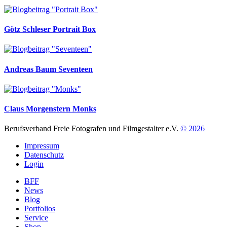
Götz Schleser
Portrait Box
Andreas Baum
Seventeen
Claus Morgenstern
Monks
Berufsverband Freie Fotografen und Filmgestalter e.V.
© 2026
Impressum
Datenschutz
Login
BFF
News
Blog
Portfolios
Service
Shop