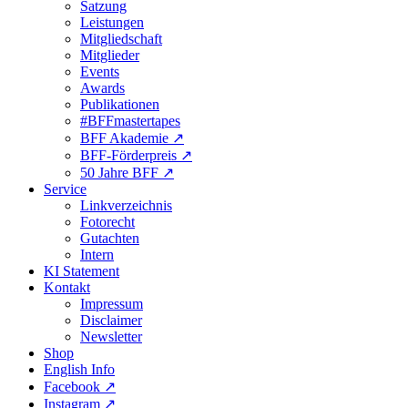
Satzung
Leistungen
Mitgliedschaft
Mitglieder
Events
Awards
Publikationen
#BFFmastertapes
BFF Akademie ↗︎
BFF-Förderpreis ↗︎
50 Jahre BFF ↗︎
Service
Linkverzeichnis
Fotorecht
Gutachten
Intern
KI Statement
Kontakt
Impressum
Disclaimer
Newsletter
Shop
English Info
Facebook ↗︎
Instagram ↗︎