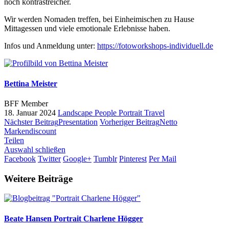
noch kontrastreicher.
Wir werden Nomaden treffen, bei Einheimischen zu Hause
Mittagessen und viele emotionale Erlebnisse haben.
Infos und Anmeldung unter:
https://fotoworkshops-individuell.de
Bettina Meister
BFF Member
18. Januar 2024
Landscape
People
Portrait
Travel
Nächster Beitrag
Presentation
Vorheriger Beitrag
Netto
Markendiscount
Teilen
Auswahl schließen
Facebook
Twitter
Google+
Tumblr
Pinterest
Per Mail
Weitere Beiträge
Beate Hansen
Portrait Charlene Högger