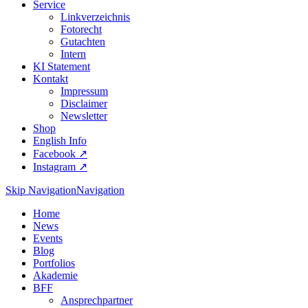
Service
Linkverzeichnis
Fotorecht
Gutachten
Intern
KI Statement
Kontakt
Impressum
Disclaimer
Newsletter
Shop
English Info
Facebook ↗︎
Instagram ↗︎
Skip Navigation
Navigation
Home
News
Events
Blog
Portfolios
Akademie
BFF
Ansprechpartner