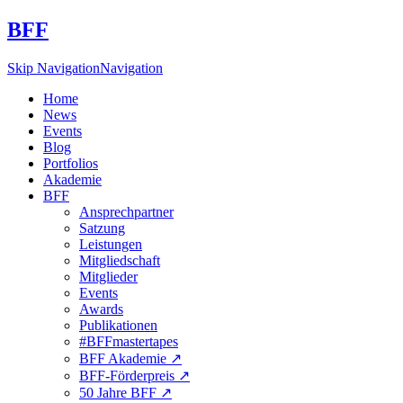
BFF
Skip Navigation
Navigation
Home
News
Events
Blog
Portfolios
Akademie
BFF
Ansprechpartner
Satzung
Leistungen
Mitgliedschaft
Mitglieder
Events
Awards
Publikationen
#BFFmastertapes
BFF Akademie ↗︎
BFF-Förderpreis ↗︎
50 Jahre BFF ↗︎