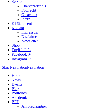
Service
Linkverzeichnis
Fotorecht
Gutachten
Intern
KI Statement
Kontakt
Impressum
Disclaimer
Newsletter
Shop
English Info
Facebook ↗︎
Instagram ↗︎
Skip Navigation
Navigation
Home
News
Events
Blog
Portfolios
Akademie
BFF
Ansprechpartner