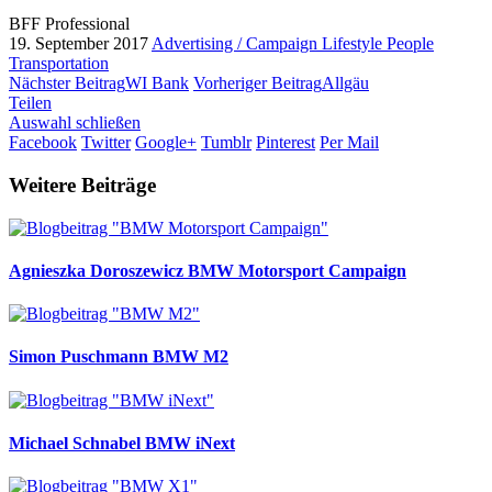
BFF Professional
19. September 2017
Advertising / Campaign
Lifestyle
People
Transportation
Nächster Beitrag
WI Bank
Vorheriger Beitrag
Allgäu
Teilen
Auswahl schließen
Facebook
Twitter
Google+
Tumblr
Pinterest
Per Mail
Weitere Beiträge
Agnieszka Doroszewicz
BMW Motorsport Campaign
Simon Puschmann
BMW M2
Michael Schnabel
BMW iNext