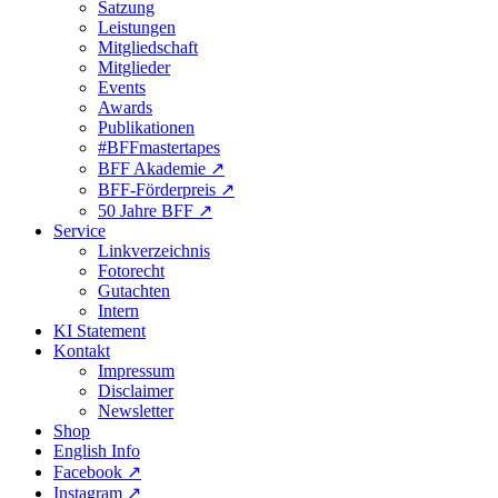
Satzung
Leistungen
Mitgliedschaft
Mitglieder
Events
Awards
Publikationen
#BFFmastertapes
BFF Akademie ↗︎
BFF-Förderpreis ↗︎
50 Jahre BFF ↗︎
Service
Linkverzeichnis
Fotorecht
Gutachten
Intern
KI Statement
Kontakt
Impressum
Disclaimer
Newsletter
Shop
English Info
Facebook ↗︎
Instagram ↗︎