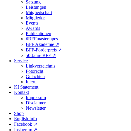
Satzung
Leistungen
Mitgliedschaft
Mitglieder
Events
Awards
Publikationen
#BFFmastertapes
BFF Akademie ↗︎
BFF-Förderpreis ↗︎
50 Jahre BFF ↗︎
Service
Linkverzeichnis
Fotorecht
Gutachten
Intern
KI Statement
Kontakt
Impressum
Disclaimer
Newsletter
Shop
English Info
Facebook ↗︎
Instagram ↗︎