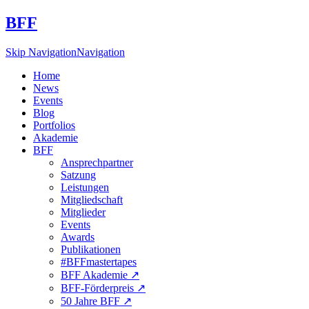
BFF
Skip Navigation
Navigation
Home
News
Events
Blog
Portfolios
Akademie
BFF
Ansprechpartner
Satzung
Leistungen
Mitgliedschaft
Mitglieder
Events
Awards
Publikationen
#BFFmastertapes
BFF Akademie ↗︎
BFF-Förderpreis ↗︎
50 Jahre BFF ↗︎