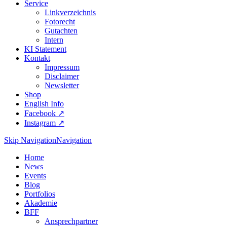
Service
Linkverzeichnis
Fotorecht
Gutachten
Intern
KI Statement
Kontakt
Impressum
Disclaimer
Newsletter
Shop
English Info
Facebook ↗︎
Instagram ↗︎
Skip Navigation
Navigation
Home
News
Events
Blog
Portfolios
Akademie
BFF
Ansprechpartner