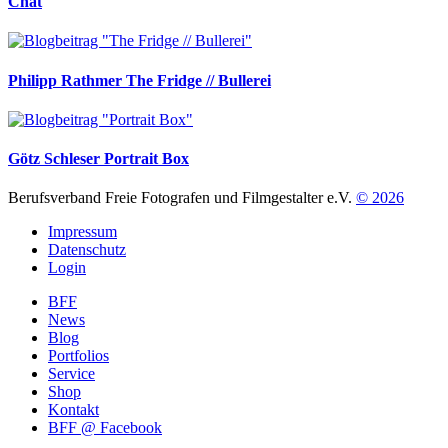
Chat
Philipp Rathmer
The Fridge // Bullerei
Götz Schleser
Portrait Box
Berufsverband Freie Fotografen und Filmgestalter e.V.
© 2026
Impressum
Datenschutz
Login
BFF
News
Blog
Portfolios
Service
Shop
Kontakt
BFF @ Facebook