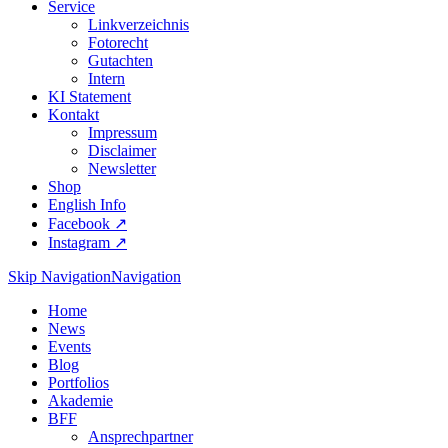
Service
Linkverzeichnis
Fotorecht
Gutachten
Intern
KI Statement
Kontakt
Impressum
Disclaimer
Newsletter
Shop
English Info
Facebook ↗︎
Instagram ↗︎
Skip Navigation
Navigation
Home
News
Events
Blog
Portfolios
Akademie
BFF
Ansprechpartner