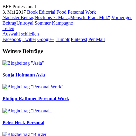
BFF Professional
3. Mai 2017
Book
Editorial
Food
Personal Work
Nächster Beitrag
Noch bis 7. Mai: „Mensch. Frau. Mut.“
Vorheriger
Beitrag
Uniroyal Sommer Kampagne
Teilen
Auswahl schließen
Facebook
Twitter
Google+
Tumblr
Pinterest
Per Mail
Weitere Beiträge
Sonja Hofmann
Asia
Philipp Rathmer
Personal Work
Peter Heck
Personal