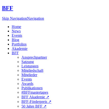
BFF
Skip Navigation
Navigation
Home
News
Events
Blog
Portfolios
Akademie
BFF
Ansprechpartner
Satzung
Leistungen
Mitgliedschaft
Mitglieder
Events
Awards
Publikationen
#BFFmastertapes
BFF Akademie ↗︎
BFF-Förderpreis ↗︎
50 Jahre BFF ↗︎