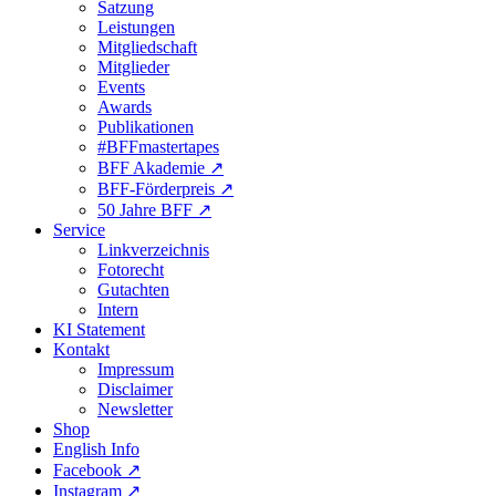
Satzung
Leistungen
Mitgliedschaft
Mitglieder
Events
Awards
Publikationen
#BFFmastertapes
BFF Akademie ↗︎
BFF-Förderpreis ↗︎
50 Jahre BFF ↗︎
Service
Linkverzeichnis
Fotorecht
Gutachten
Intern
KI Statement
Kontakt
Impressum
Disclaimer
Newsletter
Shop
English Info
Facebook ↗︎
Instagram ↗︎