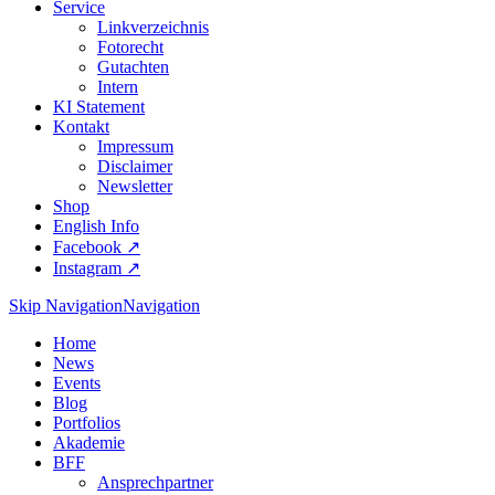
Service
Linkverzeichnis
Fotorecht
Gutachten
Intern
KI Statement
Kontakt
Impressum
Disclaimer
Newsletter
Shop
English Info
Facebook ↗︎
Instagram ↗︎
Skip Navigation
Navigation
Home
News
Events
Blog
Portfolios
Akademie
BFF
Ansprechpartner