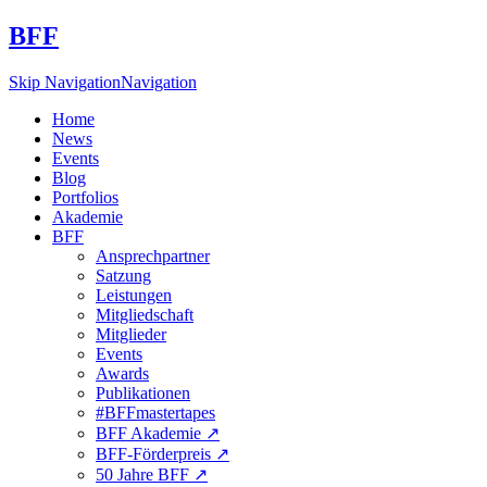
BFF
Skip Navigation
Navigation
Home
News
Events
Blog
Portfolios
Akademie
BFF
Ansprechpartner
Satzung
Leistungen
Mitgliedschaft
Mitglieder
Events
Awards
Publikationen
#BFFmastertapes
BFF Akademie ↗︎
BFF-Förderpreis ↗︎
50 Jahre BFF ↗︎