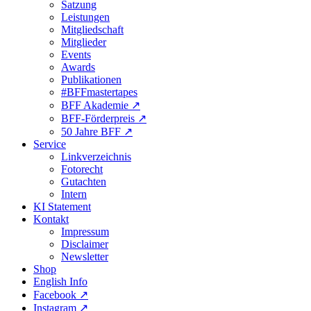
Satzung
Leistungen
Mitgliedschaft
Mitglieder
Events
Awards
Publikationen
#BFFmastertapes
BFF Akademie ↗︎
BFF-Förderpreis ↗︎
50 Jahre BFF ↗︎
Service
Linkverzeichnis
Fotorecht
Gutachten
Intern
KI Statement
Kontakt
Impressum
Disclaimer
Newsletter
Shop
English Info
Facebook ↗︎
Instagram ↗︎