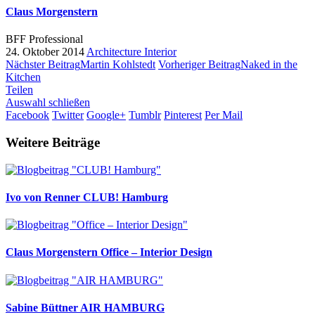
Claus Morgenstern
BFF Professional
24. Oktober 2014
Architecture
Interior
Nächster Beitrag
Martin Kohlstedt
Vorheriger Beitrag
Naked in the
Kitchen
Teilen
Auswahl schließen
Facebook
Twitter
Google+
Tumblr
Pinterest
Per Mail
Weitere Beiträge
Ivo von Renner
CLUB! Hamburg
Claus Morgenstern
Office – Interior Design
Sabine Büttner
AIR HAMBURG