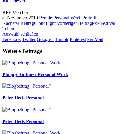
Bo Lelewel
BFF Member
4. November 2019
People
Personal Work
Portrait
Nächster Beitrag
Cloudflight
Vorheriger Beitrag
PxP Festival
Teilen
Auswahl schließen
Facebook
Twitter
Google+
Tumblr
Pinterest
Per Mail
Weitere Beiträge
Philipp Rathmer
Personal Work
Peter Heck
Personal
Peter Heck
Personal