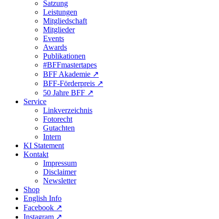
Satzung
Leistungen
Mitgliedschaft
Mitglieder
Events
Awards
Publikationen
#BFFmastertapes
BFF Akademie ↗︎
BFF-Förderpreis ↗︎
50 Jahre BFF ↗︎
Service
Linkverzeichnis
Fotorecht
Gutachten
Intern
KI Statement
Kontakt
Impressum
Disclaimer
Newsletter
Shop
English Info
Facebook ↗︎
Instagram ↗︎