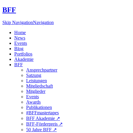
BFF
Skip Navigation
Navigation
Home
News
Events
Blog
Portfolios
Akademie
BFF
Ansprechpartner
Satzung
Leistungen
Mitgliedschaft
Mitglieder
Events
Awards
Publikationen
#BFFmastertapes
BFF Akademie ↗︎
BFF-Förderpreis ↗︎
50 Jahre BFF ↗︎