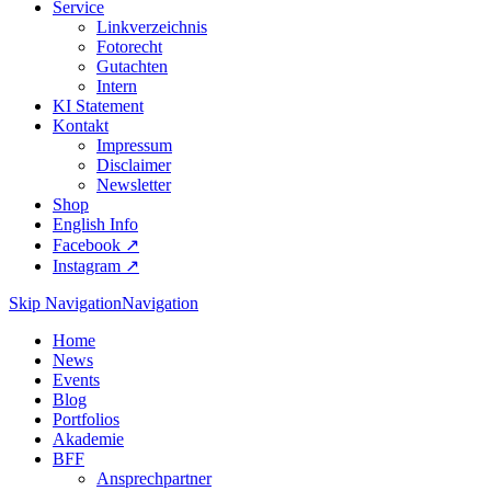
Service
Linkverzeichnis
Fotorecht
Gutachten
Intern
KI Statement
Kontakt
Impressum
Disclaimer
Newsletter
Shop
English Info
Facebook ↗︎
Instagram ↗︎
Skip Navigation
Navigation
Home
News
Events
Blog
Portfolios
Akademie
BFF
Ansprechpartner