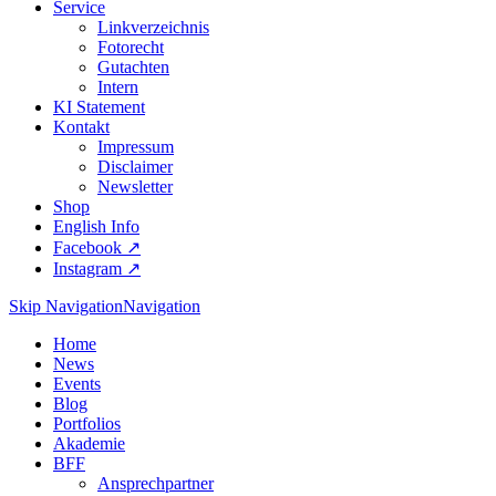
Service
Linkverzeichnis
Fotorecht
Gutachten
Intern
KI Statement
Kontakt
Impressum
Disclaimer
Newsletter
Shop
English Info
Facebook ↗︎
Instagram ↗︎
Skip Navigation
Navigation
Home
News
Events
Blog
Portfolios
Akademie
BFF
Ansprechpartner