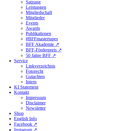
Satzung
Leistungen
Mitgliedschaft
Mitglieder
Events
Awards
Publikationen
#BFFmastertapes
BFF Akademie ↗︎
BFF-Förderpreis ↗︎
50 Jahre BFF ↗︎
Service
Linkverzeichnis
Fotorecht
Gutachten
Intern
KI Statement
Kontakt
Impressum
Disclaimer
Newsletter
Shop
English Info
Facebook ↗︎
Instagram ↗︎