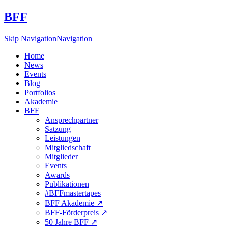
BFF
Skip Navigation
Navigation
Home
News
Events
Blog
Portfolios
Akademie
BFF
Ansprechpartner
Satzung
Leistungen
Mitgliedschaft
Mitglieder
Events
Awards
Publikationen
#BFFmastertapes
BFF Akademie ↗︎
BFF-Förderpreis ↗︎
50 Jahre BFF ↗︎