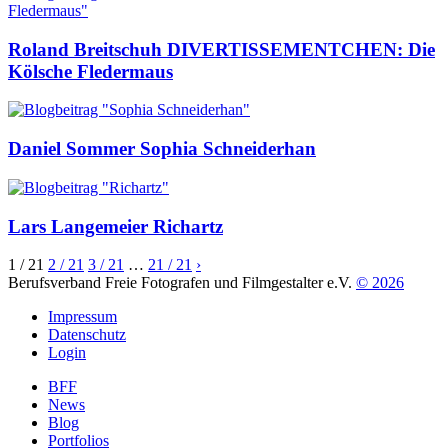
Roland Breitschuh
DIVERTISSEMENTCHEN: Die
Kölsche Fledermaus
Daniel Sommer
Sophia Schneiderhan
Lars Langemeier
Richartz
1
/ 21
2
/ 21
3
/ 21
…
21
/ 21
›
Berufsverband Freie Fotografen und Filmgestalter e.V.
© 2026
Impressum
Datenschutz
Login
BFF
News
Blog
Portfolios