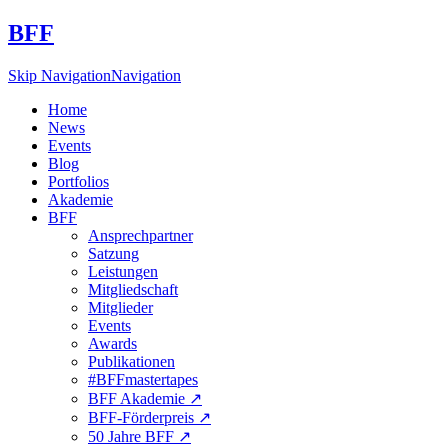
BFF
Skip Navigation
Navigation
Home
News
Events
Blog
Portfolios
Akademie
BFF
Ansprechpartner
Satzung
Leistungen
Mitgliedschaft
Mitglieder
Events
Awards
Publikationen
#BFFmastertapes
BFF Akademie ↗︎
BFF-Förderpreis ↗︎
50 Jahre BFF ↗︎