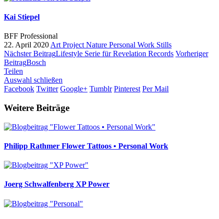
Kai Stiepel
BFF Professional
22. April 2020
Art Project
Nature
Personal Work
Stills
Nächster Beitrag
Lifestyle Serie für Revelation Records
Vorheriger
Beitrag
Bosch
Teilen
Auswahl schließen
Facebook
Twitter
Google+
Tumblr
Pinterest
Per Mail
Weitere Beiträge
Philipp Rathmer
Flower Tattoos • Personal Work
Joerg Schwalfenberg
XP Power