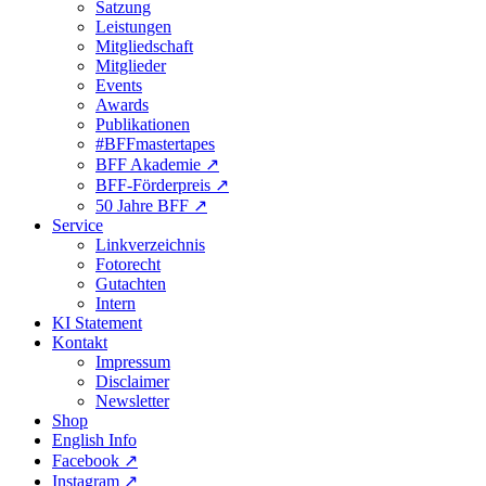
Satzung
Leistungen
Mitgliedschaft
Mitglieder
Events
Awards
Publikationen
#BFFmastertapes
BFF Akademie ↗︎
BFF-Förderpreis ↗︎
50 Jahre BFF ↗︎
Service
Linkverzeichnis
Fotorecht
Gutachten
Intern
KI Statement
Kontakt
Impressum
Disclaimer
Newsletter
Shop
English Info
Facebook ↗︎
Instagram ↗︎