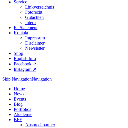
Service
Linkverzeichnis
Fotorecht
Gutachten
Intern
KI Statement
Kontakt
Impressum
Disclaimer
Newsletter
Shop
English Info
Facebook ↗︎
Instagram ↗︎
Skip Navigation
Navigation
Home
News
Events
Blog
Portfolios
Akademie
BFF
Ansprechpartner