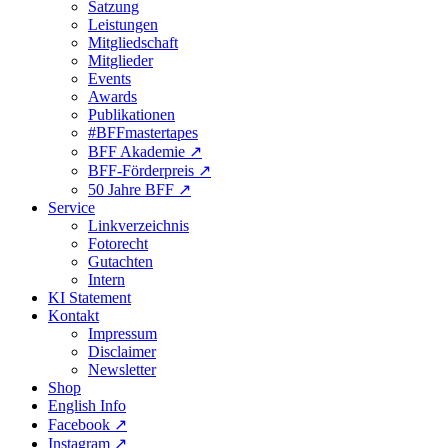
Satzung
Leistungen
Mitgliedschaft
Mitglieder
Events
Awards
Publikationen
#BFFmastertapes
BFF Akademie ↗︎
BFF-Förderpreis ↗︎
50 Jahre BFF ↗︎
Service
Linkverzeichnis
Fotorecht
Gutachten
Intern
KI Statement
Kontakt
Impressum
Disclaimer
Newsletter
Shop
English Info
Facebook ↗︎
Instagram ↗︎