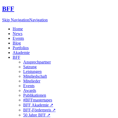
BFF
Skip Navigation
Navigation
Home
News
Events
Blog
Portfolios
Akademie
BFF
Ansprechpartner
Satzung
Leistungen
Mitgliedschaft
Mitglieder
Events
Awards
Publikationen
#BFFmastertapes
BFF Akademie ↗︎
BFF-Förderpreis ↗︎
50 Jahre BFF ↗︎