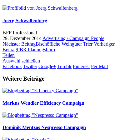
Joerg Schwalfenberg
BFF Professional
29. Dezember 2014
Advertising / Campaign
People
Nächster Beitrag
Bischöfliche Weingüter Trier
Vorheriger
Beitrag
PBR Planungsbüro
Teilen
Auswahl schließen
Facebook
Twitter
Google+
Tumblr
Pinterest
Per Mail
Weitere Beiträge
Markus Wendler
Efficiency Campaign
Dominik Mentzos
Nespresso Campaign