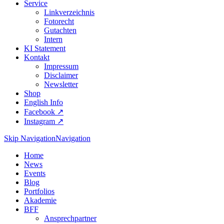
Service
Linkverzeichnis
Fotorecht
Gutachten
Intern
KI Statement
Kontakt
Impressum
Disclaimer
Newsletter
Shop
English Info
Facebook ↗︎
Instagram ↗︎
Skip Navigation
Navigation
Home
News
Events
Blog
Portfolios
Akademie
BFF
Ansprechpartner