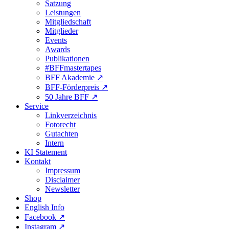
Satzung
Leistungen
Mitgliedschaft
Mitglieder
Events
Awards
Publikationen
#BFFmastertapes
BFF Akademie ↗︎
BFF-Förderpreis ↗︎
50 Jahre BFF ↗︎
Service
Linkverzeichnis
Fotorecht
Gutachten
Intern
KI Statement
Kontakt
Impressum
Disclaimer
Newsletter
Shop
English Info
Facebook ↗︎
Instagram ↗︎