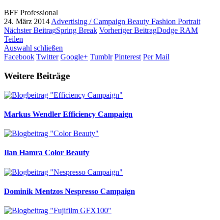
BFF Professional
24. März 2014
Advertising / Campaign
Beauty
Fashion
Portrait
Nächster Beitrag
Spring Break
Vorheriger Beitrag
Dodge RAM
Teilen
Auswahl schließen
Facebook
Twitter
Google+
Tumblr
Pinterest
Per Mail
Weitere Beiträge
Markus Wendler
Efficiency Campaign
Ilan Hamra
Color Beauty
Dominik Mentzos
Nespresso Campaign