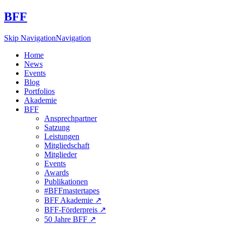
BFF
Skip Navigation
Navigation
Home
News
Events
Blog
Portfolios
Akademie
BFF
Ansprechpartner
Satzung
Leistungen
Mitgliedschaft
Mitglieder
Events
Awards
Publikationen
#BFFmastertapes
BFF Akademie ↗︎
BFF-Förderpreis ↗︎
50 Jahre BFF ↗︎