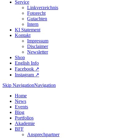
Service
Linkverzeichnis
Fotorecht
Gutachten
Intern
KI Statement
Kontakt
Impressum
Disclaimer
Newsletter
Shop
English Info
Facebook ↗︎
Instagram ↗︎
Skip Navigation
Navigation
Home
News
Events
Blog
Portfolios
Akademie
BFF
Ansprechpartner