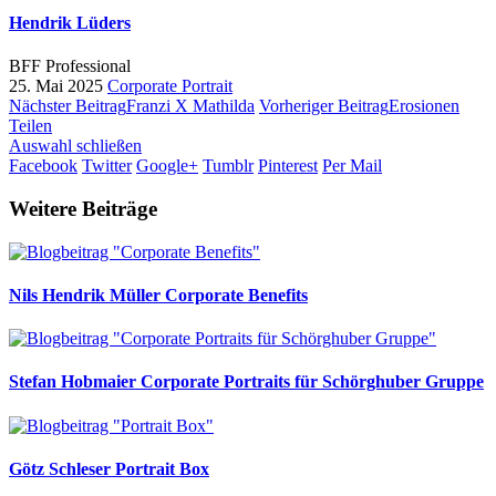
Hendrik Lüders
BFF Professional
25. Mai 2025
Corporate
Portrait
Nächster Beitrag
Franzi X Mathilda
Vorheriger Beitrag
Erosionen
Teilen
Auswahl schließen
Facebook
Twitter
Google+
Tumblr
Pinterest
Per Mail
Weitere Beiträge
Nils Hendrik Müller
Corporate Benefits
Stefan Hobmaier
Corporate Portraits für Schörghuber Gruppe
Götz Schleser
Portrait Box