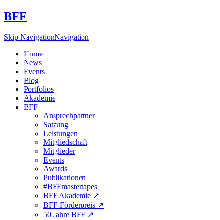
BFF
Skip Navigation
Navigation
Home
News
Events
Blog
Portfolios
Akademie
BFF
Ansprechpartner
Satzung
Leistungen
Mitgliedschaft
Mitglieder
Events
Awards
Publikationen
#BFFmastertapes
BFF Akademie ↗︎
BFF-Förderpreis ↗︎
50 Jahre BFF ↗︎