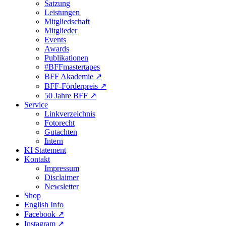
Satzung
Leistungen
Mitgliedschaft
Mitglieder
Events
Awards
Publikationen
#BFFmastertapes
BFF Akademie ↗︎
BFF-Förderpreis ↗︎
50 Jahre BFF ↗︎
Service
Linkverzeichnis
Fotorecht
Gutachten
Intern
KI Statement
Kontakt
Impressum
Disclaimer
Newsletter
Shop
English Info
Facebook ↗︎
Instagram ↗︎